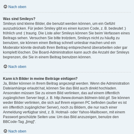
Nach oben
Was sind Smileys?
Smileys sind kleine Bilder, die benutzt werden können, um ein Gefühl
auszudrücken. Für jeden Smiley gibt es einen kurzen Code, z. B. bedeutet :)
fröhlich und :( traurig. Die Liste aller Smileys können Sie beim Verfassen eines
Beitrags sehen. Versuchen Sie bitte trotzdem, Smileys nicht zu häufig zu
benutzen, sie können einen Beitrag schnell unlesbar machen und ein
Moderator könnte deshalb Ihren Beitrag entsprechend überarbeiten oder gar
komplett löschen. Die Board-Administration kann auch die Anzahl der Smileys
begrenzen, die Sie in einem Beitrag benutzen können.
Nach oben
Kann ich Bilder in meine Beiträge einfügen?
Ja, Bilder können in Ihrem Beitrag angezeigt werden. Wenn die Administration
Dateianhänge erlaubt hat, können Sie das Bild auch direkt hochladen.
Ansonsten müssen Sie zu einem Bild verlinken, das auf einem öffentlich
zugänglichen Server liegt, z. B. http://www.domain.tld/mein-bild.gif. Sie können
weder Bilder verlinken, die sich auf Ihrem eigenen PC befinden (außer es ist
ein öffentlich zugänglicher Server), noch zu Bildern, die nur nach einer
Anmeldung verfügbar sind, z. B. Hotmail- oder Yahoo-Mailboxen, mit einem
Passwort geschützte Seiten usw. Um das Bild anzuzeigen, benutze den
BBCode-Tag „[img]“.
Nach oben