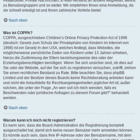
Avatarbilder, Private Nachrichten, E-Mail-Versand an andere Mitglieder, Beitritt
zu Benutzergruppen und so weiter. Wir empfehlen Ihnen eine Anmeldung, da
sie schnell erledigt ist und Ihnen zahlreiche Vorteile bietet.
Nach oben
Was ist COPPA?
COPPA, ausgeschrieben Children’s Online Privacy Protection Act of 1998
(deutsch: Gesetz zum Schutz der Privatsphäre von Kindern im Internet von
1998) ist ein Gesetz in den USA, welches festlegt, dass Websites, die
möglicherweise persönliche Daten von Kindern unter 13 Jahren erheben,
hierzu die Zustimmung der Eltern beziehungsweise des oder der
Erziehungsberechtigten benötigen. Wenn Sie sich unsicher sind, ob dies auf
Sie oder die Website, auf der Sie sich zu registrieren versuchen, zutrifft, ziehen
Sie einen rechtlichen Beistand zu Rate. Bitte beachten Sie, dass phpBB
Limited und der Besitzer dieses Boards keine Rechtsberatung anbieten kann
und nicht die Anlaufstelle für Rechtsangelegenheiten jeglicher Art ist; außer
solchen, die unter der Frage „An wen soll ich mich wenden, falls es
Beschwerden oder juristische Anfragen zu diesem Forum gibt?“ behandelt
werden.
Nach oben
Warum kann ich mich nicht registrieren?
Es kann sein, dass die Board-Administration die Registrierung komplett
ausgeschaltet hat, damit sich keine neuen Benutzer mehr anmelden können.
Es könnte auch sein, dass Ihre IP-Adresse oder der Benutzername, mit dem