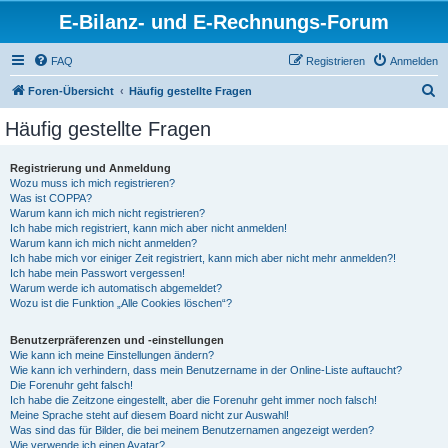
E-Bilanz- und E-Rechnungs-Forum
FAQ
Registrieren
Anmelden
S
Foren-Übersicht
Häufig gestellte Fragen
u
Häufig gestellte Fragen
c
h
Registrierung und Anmeldung
Wozu muss ich mich registrieren?
e
Was ist COPPA?
Warum kann ich mich nicht registrieren?
Ich habe mich registriert, kann mich aber nicht anmelden!
Warum kann ich mich nicht anmelden?
Ich habe mich vor einiger Zeit registriert, kann mich aber nicht mehr anmelden?!
Ich habe mein Passwort vergessen!
Warum werde ich automatisch abgemeldet?
Wozu ist die Funktion „Alle Cookies löschen“?
Benutzerpräferenzen und -einstellungen
Wie kann ich meine Einstellungen ändern?
Wie kann ich verhindern, dass mein Benutzername in der Online-Liste auftaucht?
Die Forenuhr geht falsch!
Ich habe die Zeitzone eingestellt, aber die Forenuhr geht immer noch falsch!
Meine Sprache steht auf diesem Board nicht zur Auswahl!
Was sind das für Bilder, die bei meinem Benutzernamen angezeigt werden?
Wie verwende ich einen Avatar?