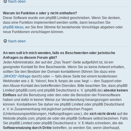
Nach oben
Warum ist Funktion x oder y nicht enthalten?
Diese Software wurde von phpBB Limited geschrieben. Wenn Sie denken,
dass eine Funktion implementiert werden sollte, dann besuchen Sie
phpBB Ideas
, wo Sie Ihre Stimme für bestehende Vorschläge abgeben oder
neue Funktionen vorschlagen können.
Nach oben
An wen soll ich mich wenden, falls es Beschwerden oder juristische
Anfragen zu diesem Forum gibt?
Jeder Administrator, der auf der „Das Team“-Seite aufgeführt ist, ist ein
geeigneter Kontakt für Ihre Beschwerde. Wenn Sie so keine Antwort erhalten,
sollten Sie den Besitzer der Domain kontaktieren (führen Sie dazu eine
„WHOIS“-Abfrage
durch) oder — falls diese Seite bei einem kostenlosen
Webhoster wie z. B. Yahoo!, free.fr, funpic.de usw. liegt — den Support oder
den Abuse-Kontakt des betreffenden Dienstes. Bitte beachten Sie, dass phpBB
Limited (phpBB.com) und phpBB Deutschland e. V. (phpBB.de)
absolut keinen
Einfluss
auf die Benutzung oder den oder die Benutzer der Forensoftware
haben und dafür in keiner Weise zur Verantwortung herangezogen werden
können. Kontaktieren Sie daher nie phpBB Limited oder phpBB Deutschland
e. V. in Zusammenhang mit jeglichen juristischen Fragen
(Unterlassungserklärungen, Haftungsfragen usw.), die
sich nicht direkt
auf die
Website phpbb.com, phpbb.de oder die phpBB-Software selbst beziehen. Falls
Sie phpBB Limited oder phpBB Deutschland e. V. E-Mails schreiben, die die
Softwarenutzung durch Dritte
betreffen, so werden Sie, wenn überhaupt,