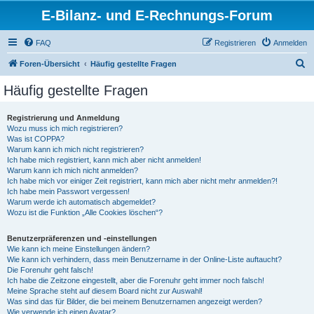
E-Bilanz- und E-Rechnungs-Forum
FAQ
Registrieren
Anmelden
S
Foren-Übersicht
Häufig gestellte Fragen
u
Häufig gestellte Fragen
c
h
Registrierung und Anmeldung
Wozu muss ich mich registrieren?
e
Was ist COPPA?
Warum kann ich mich nicht registrieren?
Ich habe mich registriert, kann mich aber nicht anmelden!
Warum kann ich mich nicht anmelden?
Ich habe mich vor einiger Zeit registriert, kann mich aber nicht mehr anmelden?!
Ich habe mein Passwort vergessen!
Warum werde ich automatisch abgemeldet?
Wozu ist die Funktion „Alle Cookies löschen“?
Benutzerpräferenzen und -einstellungen
Wie kann ich meine Einstellungen ändern?
Wie kann ich verhindern, dass mein Benutzername in der Online-Liste auftaucht?
Die Forenuhr geht falsch!
Ich habe die Zeitzone eingestellt, aber die Forenuhr geht immer noch falsch!
Meine Sprache steht auf diesem Board nicht zur Auswahl!
Was sind das für Bilder, die bei meinem Benutzernamen angezeigt werden?
Wie verwende ich einen Avatar?