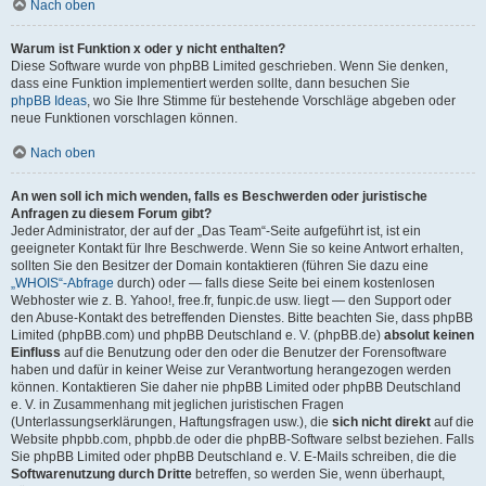
Nach oben
Warum ist Funktion x oder y nicht enthalten?
Diese Software wurde von phpBB Limited geschrieben. Wenn Sie denken,
dass eine Funktion implementiert werden sollte, dann besuchen Sie
phpBB Ideas
, wo Sie Ihre Stimme für bestehende Vorschläge abgeben oder
neue Funktionen vorschlagen können.
Nach oben
An wen soll ich mich wenden, falls es Beschwerden oder juristische
Anfragen zu diesem Forum gibt?
Jeder Administrator, der auf der „Das Team“-Seite aufgeführt ist, ist ein
geeigneter Kontakt für Ihre Beschwerde. Wenn Sie so keine Antwort erhalten,
sollten Sie den Besitzer der Domain kontaktieren (führen Sie dazu eine
„WHOIS“-Abfrage
durch) oder — falls diese Seite bei einem kostenlosen
Webhoster wie z. B. Yahoo!, free.fr, funpic.de usw. liegt — den Support oder
den Abuse-Kontakt des betreffenden Dienstes. Bitte beachten Sie, dass phpBB
Limited (phpBB.com) und phpBB Deutschland e. V. (phpBB.de)
absolut keinen
Einfluss
auf die Benutzung oder den oder die Benutzer der Forensoftware
haben und dafür in keiner Weise zur Verantwortung herangezogen werden
können. Kontaktieren Sie daher nie phpBB Limited oder phpBB Deutschland
e. V. in Zusammenhang mit jeglichen juristischen Fragen
(Unterlassungserklärungen, Haftungsfragen usw.), die
sich nicht direkt
auf die
Website phpbb.com, phpbb.de oder die phpBB-Software selbst beziehen. Falls
Sie phpBB Limited oder phpBB Deutschland e. V. E-Mails schreiben, die die
Softwarenutzung durch Dritte
betreffen, so werden Sie, wenn überhaupt,