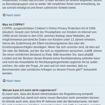
Avatarbilder, Private Nachrichten, E-Mail-Versand an andere Mitglieder, Beitritt
zu Benutzergruppen und so weiter. Wir empfehlen Ihnen eine Anmeldung, da
sie schnell erledigt ist und Ihnen zahlreiche Vorteile bietet.
Nach oben
Was ist COPPA?
COPPA, ausgeschrieben Children’s Online Privacy Protection Act of 1998
(deutsch: Gesetz zum Schutz der Privatsphäre von Kindern im Internet von
1998) ist ein Gesetz in den USA, welches festlegt, dass Websites, die
möglicherweise persönliche Daten von Kindern unter 13 Jahren erheben,
hierzu die Zustimmung der Eltern beziehungsweise des oder der
Erziehungsberechtigten benötigen. Wenn Sie sich unsicher sind, ob dies auf
Sie oder die Website, auf der Sie sich zu registrieren versuchen, zutrifft, ziehen
Sie einen rechtlichen Beistand zu Rate. Bitte beachten Sie, dass phpBB
Limited und der Besitzer dieses Boards keine Rechtsberatung anbieten kann
und nicht die Anlaufstelle für Rechtsangelegenheiten jeglicher Art ist; außer
solchen, die unter der Frage „An wen soll ich mich wenden, falls es
Beschwerden oder juristische Anfragen zu diesem Forum gibt?“ behandelt
werden.
Nach oben
Warum kann ich mich nicht registrieren?
Es kann sein, dass die Board-Administration die Registrierung komplett
ausgeschaltet hat, damit sich keine neuen Benutzer mehr anmelden können.
Es könnte auch sein, dass Ihre IP-Adresse oder der Benutzername, mit dem