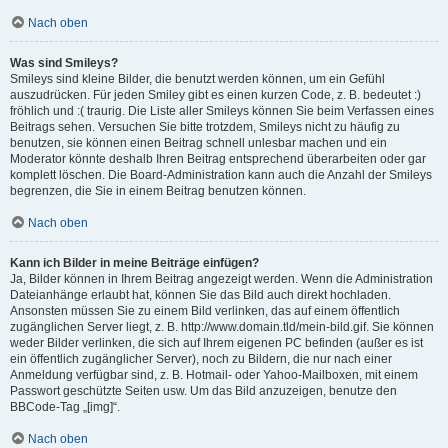
Nach oben
Was sind Smileys?
Smileys sind kleine Bilder, die benutzt werden können, um ein Gefühl
auszudrücken. Für jeden Smiley gibt es einen kurzen Code, z. B. bedeutet :)
fröhlich und :( traurig. Die Liste aller Smileys können Sie beim Verfassen eines
Beitrags sehen. Versuchen Sie bitte trotzdem, Smileys nicht zu häufig zu
benutzen, sie können einen Beitrag schnell unlesbar machen und ein
Moderator könnte deshalb Ihren Beitrag entsprechend überarbeiten oder gar
komplett löschen. Die Board-Administration kann auch die Anzahl der Smileys
begrenzen, die Sie in einem Beitrag benutzen können.
Nach oben
Kann ich Bilder in meine Beiträge einfügen?
Ja, Bilder können in Ihrem Beitrag angezeigt werden. Wenn die Administration
Dateianhänge erlaubt hat, können Sie das Bild auch direkt hochladen.
Ansonsten müssen Sie zu einem Bild verlinken, das auf einem öffentlich
zugänglichen Server liegt, z. B. http://www.domain.tld/mein-bild.gif. Sie können
weder Bilder verlinken, die sich auf Ihrem eigenen PC befinden (außer es ist
ein öffentlich zugänglicher Server), noch zu Bildern, die nur nach einer
Anmeldung verfügbar sind, z. B. Hotmail- oder Yahoo-Mailboxen, mit einem
Passwort geschützte Seiten usw. Um das Bild anzuzeigen, benutze den
BBCode-Tag „[img]“.
Nach oben