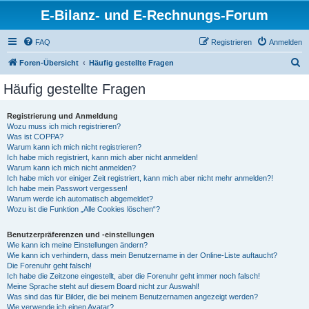
E-Bilanz- und E-Rechnungs-Forum
FAQ
Registrieren
Anmelden
S
Foren-Übersicht
Häufig gestellte Fragen
u
Häufig gestellte Fragen
c
h
Registrierung und Anmeldung
Wozu muss ich mich registrieren?
e
Was ist COPPA?
Warum kann ich mich nicht registrieren?
Ich habe mich registriert, kann mich aber nicht anmelden!
Warum kann ich mich nicht anmelden?
Ich habe mich vor einiger Zeit registriert, kann mich aber nicht mehr anmelden?!
Ich habe mein Passwort vergessen!
Warum werde ich automatisch abgemeldet?
Wozu ist die Funktion „Alle Cookies löschen“?
Benutzerpräferenzen und -einstellungen
Wie kann ich meine Einstellungen ändern?
Wie kann ich verhindern, dass mein Benutzername in der Online-Liste auftaucht?
Die Forenuhr geht falsch!
Ich habe die Zeitzone eingestellt, aber die Forenuhr geht immer noch falsch!
Meine Sprache steht auf diesem Board nicht zur Auswahl!
Was sind das für Bilder, die bei meinem Benutzernamen angezeigt werden?
Wie verwende ich einen Avatar?