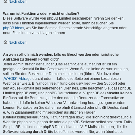
Nach oben
Warum ist Funktion x oder y nicht enthalten?
Diese Software wurde von phpBB Limited geschrieben. Wenn Sie denken,
dass eine Funktion implementiert werden sollte, dann besuchen Sie
phpBB Ideas
, wo Sie Ihre Stimme für bestehende Vorschläge abgeben oder
neue Funktionen vorschlagen können.
Nach oben
An wen soll ich mich wenden, falls es Beschwerden oder juristische
Anfragen zu diesem Forum gibt?
Jeder Administrator, der auf der „Das Team“-Seite aufgeführt ist, ist ein
geeigneter Kontakt für Ihre Beschwerde. Wenn Sie so keine Antwort erhalten,
sollten Sie den Besitzer der Domain kontaktieren (führen Sie dazu eine
„WHOIS“-Abfrage
durch) oder — falls diese Seite bei einem kostenlosen
Webhoster wie z. B. Yahoo!, free.fr, funpic.de usw. liegt — den Support oder
den Abuse-Kontakt des betreffenden Dienstes. Bitte beachten Sie, dass phpBB
Limited (phpBB.com) und phpBB Deutschland e. V. (phpBB.de)
absolut keinen
Einfluss
auf die Benutzung oder den oder die Benutzer der Forensoftware
haben und dafür in keiner Weise zur Verantwortung herangezogen werden
können. Kontaktieren Sie daher nie phpBB Limited oder phpBB Deutschland
e. V. in Zusammenhang mit jeglichen juristischen Fragen
(Unterlassungserklärungen, Haftungsfragen usw.), die
sich nicht direkt
auf die
Website phpbb.com, phpbb.de oder die phpBB-Software selbst beziehen. Falls
Sie phpBB Limited oder phpBB Deutschland e. V. E-Mails schreiben, die die
Softwarenutzung durch Dritte
betreffen, so werden Sie, wenn überhaupt,