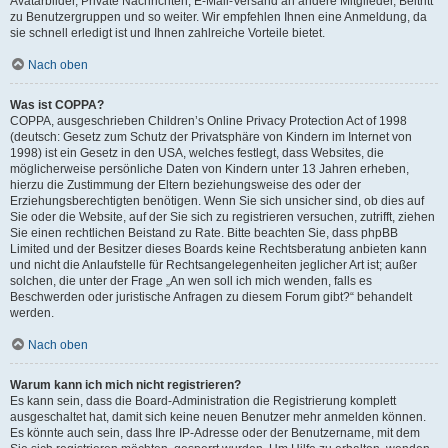
Avatarbilder, Private Nachrichten, E-Mail-Versand an andere Mitglieder, Beitritt
zu Benutzergruppen und so weiter. Wir empfehlen Ihnen eine Anmeldung, da
sie schnell erledigt ist und Ihnen zahlreiche Vorteile bietet.
Nach oben
Was ist COPPA?
COPPA, ausgeschrieben Children’s Online Privacy Protection Act of 1998
(deutsch: Gesetz zum Schutz der Privatsphäre von Kindern im Internet von
1998) ist ein Gesetz in den USA, welches festlegt, dass Websites, die
möglicherweise persönliche Daten von Kindern unter 13 Jahren erheben,
hierzu die Zustimmung der Eltern beziehungsweise des oder der
Erziehungsberechtigten benötigen. Wenn Sie sich unsicher sind, ob dies auf
Sie oder die Website, auf der Sie sich zu registrieren versuchen, zutrifft, ziehen
Sie einen rechtlichen Beistand zu Rate. Bitte beachten Sie, dass phpBB
Limited und der Besitzer dieses Boards keine Rechtsberatung anbieten kann
und nicht die Anlaufstelle für Rechtsangelegenheiten jeglicher Art ist; außer
solchen, die unter der Frage „An wen soll ich mich wenden, falls es
Beschwerden oder juristische Anfragen zu diesem Forum gibt?“ behandelt
werden.
Nach oben
Warum kann ich mich nicht registrieren?
Es kann sein, dass die Board-Administration die Registrierung komplett
ausgeschaltet hat, damit sich keine neuen Benutzer mehr anmelden können.
Es könnte auch sein, dass Ihre IP-Adresse oder der Benutzername, mit dem