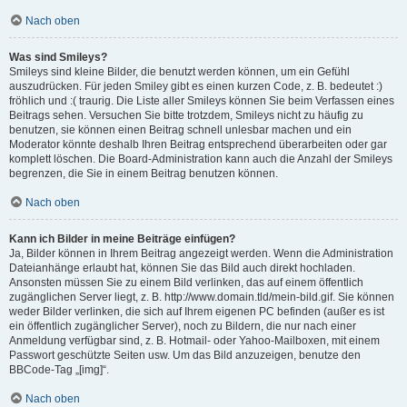
Nach oben
Was sind Smileys?
Smileys sind kleine Bilder, die benutzt werden können, um ein Gefühl
auszudrücken. Für jeden Smiley gibt es einen kurzen Code, z. B. bedeutet :)
fröhlich und :( traurig. Die Liste aller Smileys können Sie beim Verfassen eines
Beitrags sehen. Versuchen Sie bitte trotzdem, Smileys nicht zu häufig zu
benutzen, sie können einen Beitrag schnell unlesbar machen und ein
Moderator könnte deshalb Ihren Beitrag entsprechend überarbeiten oder gar
komplett löschen. Die Board-Administration kann auch die Anzahl der Smileys
begrenzen, die Sie in einem Beitrag benutzen können.
Nach oben
Kann ich Bilder in meine Beiträge einfügen?
Ja, Bilder können in Ihrem Beitrag angezeigt werden. Wenn die Administration
Dateianhänge erlaubt hat, können Sie das Bild auch direkt hochladen.
Ansonsten müssen Sie zu einem Bild verlinken, das auf einem öffentlich
zugänglichen Server liegt, z. B. http://www.domain.tld/mein-bild.gif. Sie können
weder Bilder verlinken, die sich auf Ihrem eigenen PC befinden (außer es ist
ein öffentlich zugänglicher Server), noch zu Bildern, die nur nach einer
Anmeldung verfügbar sind, z. B. Hotmail- oder Yahoo-Mailboxen, mit einem
Passwort geschützte Seiten usw. Um das Bild anzuzeigen, benutze den
BBCode-Tag „[img]“.
Nach oben