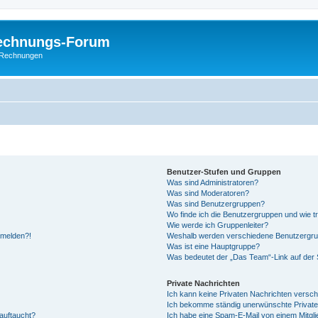
Rechnungs-Forum
E-Rechnungen
Benutzer-Stufen und Gruppen
Was sind Administratoren?
Was sind Moderatoren?
Was sind Benutzergruppen?
Wo finde ich die Benutzergruppen und wie tr
Wie werde ich Gruppenleiter?
anmelden?!
Weshalb werden verschiedene Benutzergrupp
Was ist eine Hauptgruppe?
Was bedeutet der „Das Team“-Link auf der S
Private Nachrichten
Ich kann keine Privaten Nachrichten versch
Ich bekomme ständig unerwünschte Private
auftaucht?
Ich habe eine Spam-E-Mail von einem Mitgli