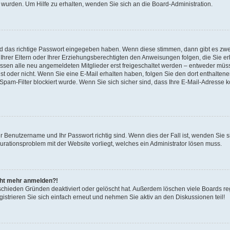
 wurden. Um Hilfe zu erhalten, wenden Sie sich an die Board-Administration.
nd das richtige Passwort eingegeben haben. Wenn diese stimmen, dann gibt es zw
Ihrer Eltern oder Ihrer Erziehungsberechtigten den Anweisungen folgen, die Sie erh
üssen alle neu angemeldeten Mitglieder erst freigeschaltet werden – entweder müsse
 ist oder nicht. Wenn Sie eine E-Mail erhalten haben, folgen Sie den dort enthalte
pam-Filter blockiert wurde. Wenn Sie sich sicher sind, dass Ihre E-Mail-Adresse 
hr Benutzername und Ihr Passwort richtig sind. Wenn dies der Fall ist, wenden Sie
gurationsproblem mit der Website vorliegt, welches ein Administrator lösen muss.
icht mehr anmelden?!
schieden Gründen deaktiviert oder gelöscht hat. Außerdem löschen viele Boards reg
strieren Sie sich einfach erneut und nehmen Sie aktiv an den Diskussionen teil!