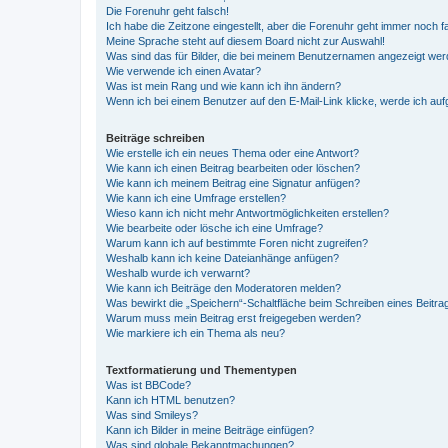
Die Forenuhr geht falsch!
Ich habe die Zeitzone eingestellt, aber die Forenuhr geht immer noch f
Meine Sprache steht auf diesem Board nicht zur Auswahl!
Was sind das für Bilder, die bei meinem Benutzernamen angezeigt we
Wie verwende ich einen Avatar?
Was ist mein Rang und wie kann ich ihn ändern?
Wenn ich bei einem Benutzer auf den E-Mail-Link klicke, werde ich au
Beiträge schreiben
Wie erstelle ich ein neues Thema oder eine Antwort?
Wie kann ich einen Beitrag bearbeiten oder löschen?
Wie kann ich meinem Beitrag eine Signatur anfügen?
Wie kann ich eine Umfrage erstellen?
Wieso kann ich nicht mehr Antwortmöglichkeiten erstellen?
Wie bearbeite oder lösche ich eine Umfrage?
Warum kann ich auf bestimmte Foren nicht zugreifen?
Weshalb kann ich keine Dateianhänge anfügen?
Weshalb wurde ich verwarnt?
Wie kann ich Beiträge den Moderatoren melden?
Was bewirkt die „Speichern“-Schaltfläche beim Schreiben eines Beitra
Warum muss mein Beitrag erst freigegeben werden?
Wie markiere ich ein Thema als neu?
Textformatierung und Thementypen
Was ist BBCode?
Kann ich HTML benutzen?
Was sind Smileys?
Kann ich Bilder in meine Beiträge einfügen?
Was sind globale Bekanntmachungen?