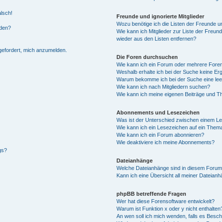
alsch!
Freunde und ignorierte Mitglieder
Wozu benötige ich die Listen der Freunde un
rden?
Wie kann ich Mitglieder zur Liste der Freund
wieder aus den Listen entfernen?
fgefordert, mich anzumelden.
Die Foren durchsuchen
Wie kann ich ein Forum oder mehrere For
Weshalb erhalte ich bei der Suche keine Er
Warum bekomme ich bei der Suche eine lee
Wie kann ich nach Mitgliedern suchen?
Wie kann ich meine eigenen Beiträge und T
Abonnements und Lesezeichen
Was ist der Unterschied zwischen einem L
Wie kann ich ein Lesezeichen auf ein Them
Wie kann ich ein Forum abonnieren?
Wie deaktiviere ich meine Abonnements?
gs?
Dateianhänge
Welche Dateianhänge sind in diesem Forum
Kann ich eine Übersicht all meiner Dateian
phpBB betreffende Fragen
Wer hat diese Forensoftware entwickelt?
Warum ist Funktion x oder y nicht enthalten
An wen soll ich mich wenden, falls es Besc