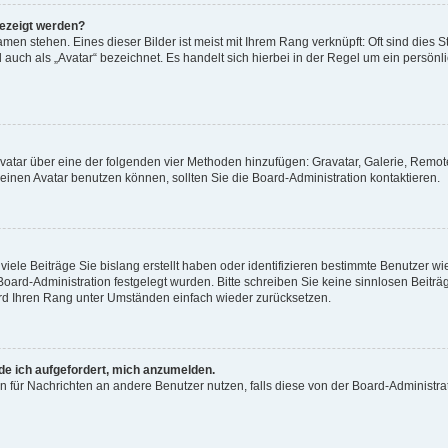
gezeigt werden?
men stehen. Eines dieser Bilder ist meist mit Ihrem Rang verknüpft: Oft sind dies S
auch als „Avatar“ bezeichnet. Es handelt sich hierbei in der Regel um ein persönl
 Avatar über eine der folgenden vier Methoden hinzufügen: Gravatar, Galerie, Rem
inen Avatar benutzen können, sollten Sie die Board-Administration kontaktieren.
iele Beiträge Sie bislang erstellt haben oder identifizieren bestimmte Benutzer
 Board-Administration festgelegt wurden. Bitte schreiben Sie keine sinnlosen Beit
wird Ihren Rang unter Umständen einfach wieder zurücksetzen.
rde ich aufgefordert, mich anzumelden.
ion für Nachrichten an andere Benutzer nutzen, falls diese von der Board-Administ