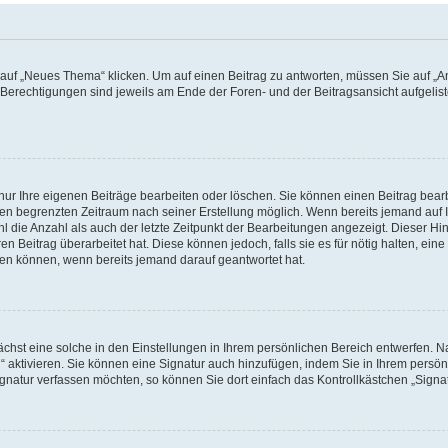
f „Neues Thema“ klicken. Um auf einen Beitrag zu antworten, müssen Sie auf „Ant
e Berechtigungen sind jeweils am Ende der Foren- und der Beitragsansicht aufgeliste
nur Ihre eigenen Beiträge bearbeiten oder löschen. Sie können einen Beitrag bear
nen begrenzten Zeitraum nach seiner Erstellung möglich. Wenn bereits jemand auf Ih
 die Anzahl als auch der letzte Zeitpunkt der Bearbeitungen angezeigt. Dieser Hi
 Beitrag überarbeitet hat. Diese können jedoch, falls sie es für nötig halten, eine 
hen können, wenn bereits jemand darauf geantwortet hat.
hst eine solche in den Einstellungen in Ihrem persönlichen Bereich entwerfen. Na
 aktivieren. Sie können eine Signatur auch hinzufügen, indem Sie in Ihrem persö
gnatur verfassen möchten, so können Sie dort einfach das Kontrollkästchen „Signa