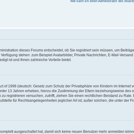
Wie kann ich einen Administrator des Board
nistration dieses Forums entscheidet, ob Sie registriert sein müssen, um Beiträge z
ur Verfügung stehen: zum Beispiel Avatarbilder, Private Nachrichten, E-Mail-Versand
igt ist und Ihnen zahlreiche Vorteile bietet.
t of 1998 (deutsch: Gesetz zum Schutz der Privatsphäre von Kindern im Internet vo
unter 13 Jahren erheben, hierzu die Zustimmung der Eltern beziehungsweise des o
h zu registrieren versuchen, zutrifft, ziehen Sie einen rechtlichen Beistand zu Rat
stelle für Rechtsangelegenheiten jeglicher Art ist; außer solchen, die unter der 
.
 komplett ausgeschaltet hat, damit sich keine neuen Benutzer mehr anmelden könne