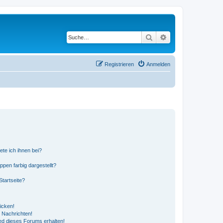
Suche
Erweiterte Suche
Registrieren
Anmelden
ete ich ihnen bei?
en farbig dargestellt?
tartseite?
icken!
 Nachrichten!
ed dieses Forums erhalten!