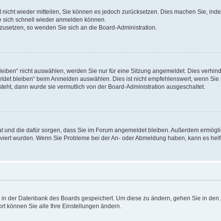
rt nicht wieder mitteilen, Sie können es jedoch zurücksetzen. Dies machen Sie, in
e sich schnell wieder anmelden können.
ckzusetzen, so wenden Sie sich an die Board-Administration.
ben“ nicht auswählen, werden Sie nur für eine Sitzung angemeldet. Dies verhinde
et bleiben“ beim Anmelden auswählen. Dies ist nicht empfehlenswert, wenn Sie s
steht, dann wurde sie vermutlich von der Board-Administration ausgeschaltet.
 hat und die dafür sorgen, dass Sie im Forum angemeldet bleiben. Außerdem ermögl
ktiviert wurden. Wenn Sie Probleme bei der An- oder Abmeldung haben, kann es hel
en in der Datenbank des Boards gespeichert. Um diese zu ändern, gehen Sie in den 
rt können Sie alle Ihre Einstellungen ändern.