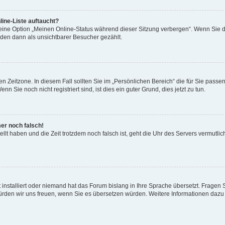
ine-Liste auftaucht?
 eine Option „Meinen Online-Status während dieser Sitzung verbergen“. Wenn Sie d
rden dann als unsichtbarer Besucher gezählt.
n Zeitzone. In diesem Fall sollten Sie im „Persönlichen Bereich“ die für Sie passend
 Sie noch nicht registriert sind, ist dies ein guter Grund, dies jetzt zu tun.
mer noch falsch!
ellt haben und die Zeit trotzdem noch falsch ist, geht die Uhr des Servers vermutlic
 installiert oder niemand hat das Forum bislang in Ihre Sprache übersetzt. Fragen 
t, würden wir uns freuen, wenn Sie es übersetzen würden. Weitere Informationen da