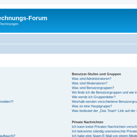
Rechnungs-Forum
E-Rechnungen
Benutzer-Stufen und Gruppen
Was sind Administratoren?
Was sind Moderatoren?
Was sind Benutzergruppen?
Wo finde ich die Benutzergruppen und wie tr
Wie werde ich Gruppenleiter?
anmelden?!
Weshalb werden verschiedene Benutzergrupp
Was ist eine Hauptgruppe?
Was bedeutet der „Das Team“-Link auf der S
Private Nachrichten
Ich kann keine Privaten Nachrichten versch
Ich bekomme ständig unerwünschte Private
auftaucht?
Ich habe eine Spam-E-Mail von einem Mitgli