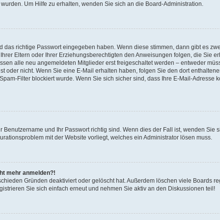
 wurden. Um Hilfe zu erhalten, wenden Sie sich an die Board-Administration.
nd das richtige Passwort eingegeben haben. Wenn diese stimmen, dann gibt es zw
Ihrer Eltern oder Ihrer Erziehungsberechtigten den Anweisungen folgen, die Sie erh
üssen alle neu angemeldeten Mitglieder erst freigeschaltet werden – entweder müsse
 ist oder nicht. Wenn Sie eine E-Mail erhalten haben, folgen Sie den dort enthalte
pam-Filter blockiert wurde. Wenn Sie sich sicher sind, dass Ihre E-Mail-Adresse 
hr Benutzername und Ihr Passwort richtig sind. Wenn dies der Fall ist, wenden Sie
gurationsproblem mit der Website vorliegt, welches ein Administrator lösen muss.
icht mehr anmelden?!
schieden Gründen deaktiviert oder gelöscht hat. Außerdem löschen viele Boards reg
strieren Sie sich einfach erneut und nehmen Sie aktiv an den Diskussionen teil!