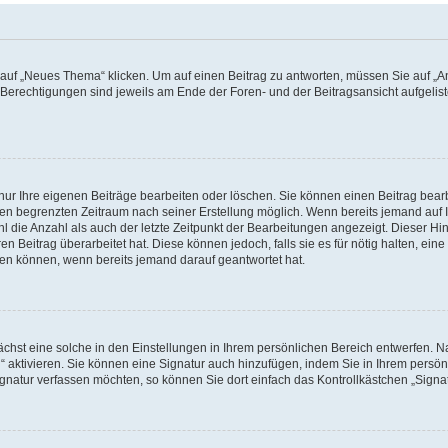
f „Neues Thema“ klicken. Um auf einen Beitrag zu antworten, müssen Sie auf „Ant
e Berechtigungen sind jeweils am Ende der Foren- und der Beitragsansicht aufgeliste
nur Ihre eigenen Beiträge bearbeiten oder löschen. Sie können einen Beitrag bear
nen begrenzten Zeitraum nach seiner Erstellung möglich. Wenn bereits jemand auf Ih
 die Anzahl als auch der letzte Zeitpunkt der Bearbeitungen angezeigt. Dieser Hi
 Beitrag überarbeitet hat. Diese können jedoch, falls sie es für nötig halten, eine 
hen können, wenn bereits jemand darauf geantwortet hat.
hst eine solche in den Einstellungen in Ihrem persönlichen Bereich entwerfen. Na
 aktivieren. Sie können eine Signatur auch hinzufügen, indem Sie in Ihrem persö
gnatur verfassen möchten, so können Sie dort einfach das Kontrollkästchen „Signa