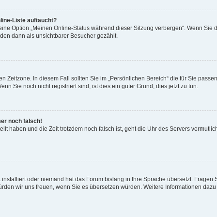
ine-Liste auftaucht?
 eine Option „Meinen Online-Status während dieser Sitzung verbergen“. Wenn Sie d
rden dann als unsichtbarer Besucher gezählt.
n Zeitzone. In diesem Fall sollten Sie im „Persönlichen Bereich“ die für Sie passend
 Sie noch nicht registriert sind, ist dies ein guter Grund, dies jetzt zu tun.
mer noch falsch!
ellt haben und die Zeit trotzdem noch falsch ist, geht die Uhr des Servers vermutlic
 installiert oder niemand hat das Forum bislang in Ihre Sprache übersetzt. Fragen 
t, würden wir uns freuen, wenn Sie es übersetzen würden. Weitere Informationen da