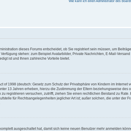
Wie kann ich einen Administrator des Board
nistration dieses Forums entscheidet, ob Sie registriert sein müssen, um Beiträge z
ur Verfügung stehen: zum Beispiel Avatarbilder, Private Nachrichten, E-Mail-Versand
igt ist und Ihnen zahlreiche Vorteile bietet.
t of 1998 (deutsch: Gesetz zum Schutz der Privatsphäre von Kindern im Internet vo
unter 13 Jahren erheben, hierzu die Zustimmung der Eltern beziehungsweise des o
h zu registrieren versuchen, zutrifft, ziehen Sie einen rechtlichen Beistand zu Rat
stelle für Rechtsangelegenheiten jeglicher Art ist; außer solchen, die unter der 
.
 komplett ausgeschaltet hat, damit sich keine neuen Benutzer mehr anmelden könne