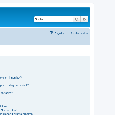
Suche
Erweiterte Suche
Registrieren
Anmelden
ete ich ihnen bei?
en farbig dargestellt?
tartseite?
icken!
 Nachrichten!
ed dieses Forums erhalten!