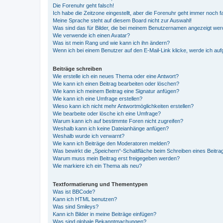
Die Forenuhr geht falsch!
Ich habe die Zeitzone eingestellt, aber die Forenuhr geht immer noch f
Meine Sprache steht auf diesem Board nicht zur Auswahl!
Was sind das für Bilder, die bei meinem Benutzernamen angezeigt we
Wie verwende ich einen Avatar?
Was ist mein Rang und wie kann ich ihn ändern?
Wenn ich bei einem Benutzer auf den E-Mail-Link klicke, werde ich au
Beiträge schreiben
Wie erstelle ich ein neues Thema oder eine Antwort?
Wie kann ich einen Beitrag bearbeiten oder löschen?
Wie kann ich meinem Beitrag eine Signatur anfügen?
Wie kann ich eine Umfrage erstellen?
Wieso kann ich nicht mehr Antwortmöglichkeiten erstellen?
Wie bearbeite oder lösche ich eine Umfrage?
Warum kann ich auf bestimmte Foren nicht zugreifen?
Weshalb kann ich keine Dateianhänge anfügen?
Weshalb wurde ich verwarnt?
Wie kann ich Beiträge den Moderatoren melden?
Was bewirkt die „Speichern“-Schaltfläche beim Schreiben eines Beitra
Warum muss mein Beitrag erst freigegeben werden?
Wie markiere ich ein Thema als neu?
Textformatierung und Thementypen
Was ist BBCode?
Kann ich HTML benutzen?
Was sind Smileys?
Kann ich Bilder in meine Beiträge einfügen?
Was sind globale Bekanntmachungen?