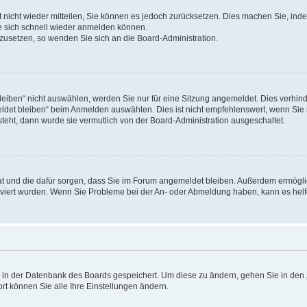
rt nicht wieder mitteilen, Sie können es jedoch zurücksetzen. Dies machen Sie, in
e sich schnell wieder anmelden können.
ckzusetzen, so wenden Sie sich an die Board-Administration.
ben“ nicht auswählen, werden Sie nur für eine Sitzung angemeldet. Dies verhinde
et bleiben“ beim Anmelden auswählen. Dies ist nicht empfehlenswert, wenn Sie s
steht, dann wurde sie vermutlich von der Board-Administration ausgeschaltet.
 hat und die dafür sorgen, dass Sie im Forum angemeldet bleiben. Außerdem ermögl
ktiviert wurden. Wenn Sie Probleme bei der An- oder Abmeldung haben, kann es hel
en in der Datenbank des Boards gespeichert. Um diese zu ändern, gehen Sie in den 
rt können Sie alle Ihre Einstellungen ändern.