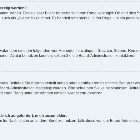
gezeigt werden?
men stehen. Eines dieser Bilder ist meist mit Ihrem Rang verknüpft: Oft sind dies S
auch als „Avatar“ bezeichnet. Es handelt sich hierbei in der Regel um ein persönl
 Avatar über eine der folgenden vier Methoden hinzufügen: Gravatar, Galerie, Rem
inen Avatar benutzen können, sollten Sie die Board-Administration kontaktieren.
iele Beiträge Sie bislang erstellt haben oder identifizieren bestimmte Benutzer
 Board-Administration festgelegt wurden. Bitte schreiben Sie keine sinnlosen Beit
wird Ihren Rang unter Umständen einfach wieder zurücksetzen.
rde ich aufgefordert, mich anzumelden.
ion für Nachrichten an andere Benutzer nutzen, falls diese von der Board-Administ