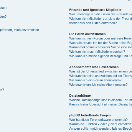
alsch!
Freunde und ignorierte Mitglieder
Wozu benötige ich die Listen der Freunde un
rden?
Wie kann ich Mitglieder zur Liste der Freund
wieder aus den Listen entfernen?
fgefordert, mich anzumelden.
Die Foren durchsuchen
Wie kann ich ein Forum oder mehrere For
Weshalb erhalte ich bei der Suche keine Er
Warum bekomme ich bei der Suche eine lee
Wie kann ich nach Mitgliedern suchen?
Wie kann ich meine eigenen Beiträge und T
Abonnements und Lesezeichen
Was ist der Unterschied zwischen einem L
Wie kann ich ein Lesezeichen auf ein Them
Wie kann ich ein Forum abonnieren?
Wie deaktiviere ich meine Abonnements?
gs?
Dateianhänge
Welche Dateianhänge sind in diesem Forum
Kann ich eine Übersicht all meiner Dateian
phpBB betreffende Fragen
Wer hat diese Forensoftware entwickelt?
Warum ist Funktion x oder y nicht enthalten
An wen soll ich mich wenden, falls es Besc