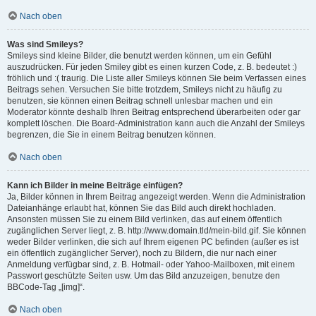
Nach oben
Was sind Smileys?
Smileys sind kleine Bilder, die benutzt werden können, um ein Gefühl
auszudrücken. Für jeden Smiley gibt es einen kurzen Code, z. B. bedeutet :)
fröhlich und :( traurig. Die Liste aller Smileys können Sie beim Verfassen eines
Beitrags sehen. Versuchen Sie bitte trotzdem, Smileys nicht zu häufig zu
benutzen, sie können einen Beitrag schnell unlesbar machen und ein
Moderator könnte deshalb Ihren Beitrag entsprechend überarbeiten oder gar
komplett löschen. Die Board-Administration kann auch die Anzahl der Smileys
begrenzen, die Sie in einem Beitrag benutzen können.
Nach oben
Kann ich Bilder in meine Beiträge einfügen?
Ja, Bilder können in Ihrem Beitrag angezeigt werden. Wenn die Administration
Dateianhänge erlaubt hat, können Sie das Bild auch direkt hochladen.
Ansonsten müssen Sie zu einem Bild verlinken, das auf einem öffentlich
zugänglichen Server liegt, z. B. http://www.domain.tld/mein-bild.gif. Sie können
weder Bilder verlinken, die sich auf Ihrem eigenen PC befinden (außer es ist
ein öffentlich zugänglicher Server), noch zu Bildern, die nur nach einer
Anmeldung verfügbar sind, z. B. Hotmail- oder Yahoo-Mailboxen, mit einem
Passwort geschützte Seiten usw. Um das Bild anzuzeigen, benutze den
BBCode-Tag „[img]“.
Nach oben