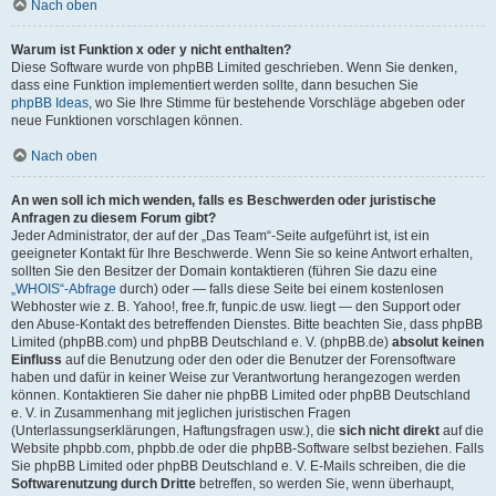
Nach oben
Warum ist Funktion x oder y nicht enthalten?
Diese Software wurde von phpBB Limited geschrieben. Wenn Sie denken,
dass eine Funktion implementiert werden sollte, dann besuchen Sie
phpBB Ideas
, wo Sie Ihre Stimme für bestehende Vorschläge abgeben oder
neue Funktionen vorschlagen können.
Nach oben
An wen soll ich mich wenden, falls es Beschwerden oder juristische
Anfragen zu diesem Forum gibt?
Jeder Administrator, der auf der „Das Team“-Seite aufgeführt ist, ist ein
geeigneter Kontakt für Ihre Beschwerde. Wenn Sie so keine Antwort erhalten,
sollten Sie den Besitzer der Domain kontaktieren (führen Sie dazu eine
„WHOIS“-Abfrage
durch) oder — falls diese Seite bei einem kostenlosen
Webhoster wie z. B. Yahoo!, free.fr, funpic.de usw. liegt — den Support oder
den Abuse-Kontakt des betreffenden Dienstes. Bitte beachten Sie, dass phpBB
Limited (phpBB.com) und phpBB Deutschland e. V. (phpBB.de)
absolut keinen
Einfluss
auf die Benutzung oder den oder die Benutzer der Forensoftware
haben und dafür in keiner Weise zur Verantwortung herangezogen werden
können. Kontaktieren Sie daher nie phpBB Limited oder phpBB Deutschland
e. V. in Zusammenhang mit jeglichen juristischen Fragen
(Unterlassungserklärungen, Haftungsfragen usw.), die
sich nicht direkt
auf die
Website phpbb.com, phpbb.de oder die phpBB-Software selbst beziehen. Falls
Sie phpBB Limited oder phpBB Deutschland e. V. E-Mails schreiben, die die
Softwarenutzung durch Dritte
betreffen, so werden Sie, wenn überhaupt,