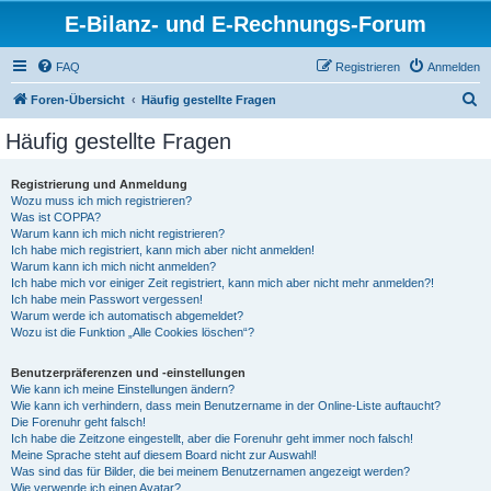
E-Bilanz- und E-Rechnungs-Forum
FAQ
Registrieren
Anmelden
S
Foren-Übersicht
Häufig gestellte Fragen
u
Häufig gestellte Fragen
c
h
Registrierung und Anmeldung
Wozu muss ich mich registrieren?
e
Was ist COPPA?
Warum kann ich mich nicht registrieren?
Ich habe mich registriert, kann mich aber nicht anmelden!
Warum kann ich mich nicht anmelden?
Ich habe mich vor einiger Zeit registriert, kann mich aber nicht mehr anmelden?!
Ich habe mein Passwort vergessen!
Warum werde ich automatisch abgemeldet?
Wozu ist die Funktion „Alle Cookies löschen“?
Benutzerpräferenzen und -einstellungen
Wie kann ich meine Einstellungen ändern?
Wie kann ich verhindern, dass mein Benutzername in der Online-Liste auftaucht?
Die Forenuhr geht falsch!
Ich habe die Zeitzone eingestellt, aber die Forenuhr geht immer noch falsch!
Meine Sprache steht auf diesem Board nicht zur Auswahl!
Was sind das für Bilder, die bei meinem Benutzernamen angezeigt werden?
Wie verwende ich einen Avatar?