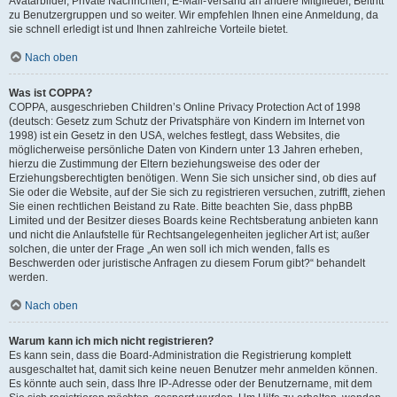
Avatarbilder, Private Nachrichten, E-Mail-Versand an andere Mitglieder, Beitritt
zu Benutzergruppen und so weiter. Wir empfehlen Ihnen eine Anmeldung, da
sie schnell erledigt ist und Ihnen zahlreiche Vorteile bietet.
Nach oben
Was ist COPPA?
COPPA, ausgeschrieben Children’s Online Privacy Protection Act of 1998
(deutsch: Gesetz zum Schutz der Privatsphäre von Kindern im Internet von
1998) ist ein Gesetz in den USA, welches festlegt, dass Websites, die
möglicherweise persönliche Daten von Kindern unter 13 Jahren erheben,
hierzu die Zustimmung der Eltern beziehungsweise des oder der
Erziehungsberechtigten benötigen. Wenn Sie sich unsicher sind, ob dies auf
Sie oder die Website, auf der Sie sich zu registrieren versuchen, zutrifft, ziehen
Sie einen rechtlichen Beistand zu Rate. Bitte beachten Sie, dass phpBB
Limited und der Besitzer dieses Boards keine Rechtsberatung anbieten kann
und nicht die Anlaufstelle für Rechtsangelegenheiten jeglicher Art ist; außer
solchen, die unter der Frage „An wen soll ich mich wenden, falls es
Beschwerden oder juristische Anfragen zu diesem Forum gibt?“ behandelt
werden.
Nach oben
Warum kann ich mich nicht registrieren?
Es kann sein, dass die Board-Administration die Registrierung komplett
ausgeschaltet hat, damit sich keine neuen Benutzer mehr anmelden können.
Es könnte auch sein, dass Ihre IP-Adresse oder der Benutzername, mit dem