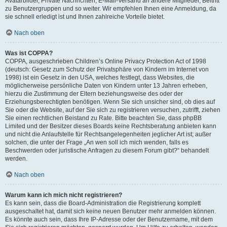
Avatarbilder, Private Nachrichten, E-Mail-Versand an andere Mitglieder, Beitritt
zu Benutzergruppen und so weiter. Wir empfehlen Ihnen eine Anmeldung, da
sie schnell erledigt ist und Ihnen zahlreiche Vorteile bietet.
Nach oben
Was ist COPPA?
COPPA, ausgeschrieben Children’s Online Privacy Protection Act of 1998
(deutsch: Gesetz zum Schutz der Privatsphäre von Kindern im Internet von
1998) ist ein Gesetz in den USA, welches festlegt, dass Websites, die
möglicherweise persönliche Daten von Kindern unter 13 Jahren erheben,
hierzu die Zustimmung der Eltern beziehungsweise des oder der
Erziehungsberechtigten benötigen. Wenn Sie sich unsicher sind, ob dies auf
Sie oder die Website, auf der Sie sich zu registrieren versuchen, zutrifft, ziehen
Sie einen rechtlichen Beistand zu Rate. Bitte beachten Sie, dass phpBB
Limited und der Besitzer dieses Boards keine Rechtsberatung anbieten kann
und nicht die Anlaufstelle für Rechtsangelegenheiten jeglicher Art ist; außer
solchen, die unter der Frage „An wen soll ich mich wenden, falls es
Beschwerden oder juristische Anfragen zu diesem Forum gibt?“ behandelt
werden.
Nach oben
Warum kann ich mich nicht registrieren?
Es kann sein, dass die Board-Administration die Registrierung komplett
ausgeschaltet hat, damit sich keine neuen Benutzer mehr anmelden können.
Es könnte auch sein, dass Ihre IP-Adresse oder der Benutzername, mit dem