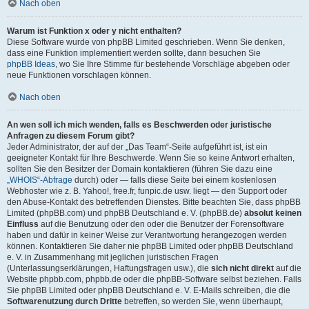
Nach oben
Warum ist Funktion x oder y nicht enthalten?
Diese Software wurde von phpBB Limited geschrieben. Wenn Sie denken,
dass eine Funktion implementiert werden sollte, dann besuchen Sie
phpBB Ideas
, wo Sie Ihre Stimme für bestehende Vorschläge abgeben oder
neue Funktionen vorschlagen können.
Nach oben
An wen soll ich mich wenden, falls es Beschwerden oder juristische
Anfragen zu diesem Forum gibt?
Jeder Administrator, der auf der „Das Team“-Seite aufgeführt ist, ist ein
geeigneter Kontakt für Ihre Beschwerde. Wenn Sie so keine Antwort erhalten,
sollten Sie den Besitzer der Domain kontaktieren (führen Sie dazu eine
„WHOIS“-Abfrage
durch) oder — falls diese Seite bei einem kostenlosen
Webhoster wie z. B. Yahoo!, free.fr, funpic.de usw. liegt — den Support oder
den Abuse-Kontakt des betreffenden Dienstes. Bitte beachten Sie, dass phpBB
Limited (phpBB.com) und phpBB Deutschland e. V. (phpBB.de)
absolut keinen
Einfluss
auf die Benutzung oder den oder die Benutzer der Forensoftware
haben und dafür in keiner Weise zur Verantwortung herangezogen werden
können. Kontaktieren Sie daher nie phpBB Limited oder phpBB Deutschland
e. V. in Zusammenhang mit jeglichen juristischen Fragen
(Unterlassungserklärungen, Haftungsfragen usw.), die
sich nicht direkt
auf die
Website phpbb.com, phpbb.de oder die phpBB-Software selbst beziehen. Falls
Sie phpBB Limited oder phpBB Deutschland e. V. E-Mails schreiben, die die
Softwarenutzung durch Dritte
betreffen, so werden Sie, wenn überhaupt,