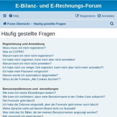
E-Bilanz- und E-Rechnungs-Forum
FAQ
Registrieren
Anmelden
S
Foren-Übersicht
Häufig gestellte Fragen
u
Häufig gestellte Fragen
c
h
Registrierung und Anmeldung
Wozu muss ich mich registrieren?
e
Was ist COPPA?
Warum kann ich mich nicht registrieren?
Ich habe mich registriert, kann mich aber nicht anmelden!
Warum kann ich mich nicht anmelden?
Ich habe mich vor einiger Zeit registriert, kann mich aber nicht mehr anmelden?!
Ich habe mein Passwort vergessen!
Warum werde ich automatisch abgemeldet?
Wozu ist die Funktion „Alle Cookies löschen“?
Benutzerpräferenzen und -einstellungen
Wie kann ich meine Einstellungen ändern?
Wie kann ich verhindern, dass mein Benutzername in der Online-Liste auftaucht?
Die Forenuhr geht falsch!
Ich habe die Zeitzone eingestellt, aber die Forenuhr geht immer noch falsch!
Meine Sprache steht auf diesem Board nicht zur Auswahl!
Was sind das für Bilder, die bei meinem Benutzernamen angezeigt werden?
Wie verwende ich einen Avatar?