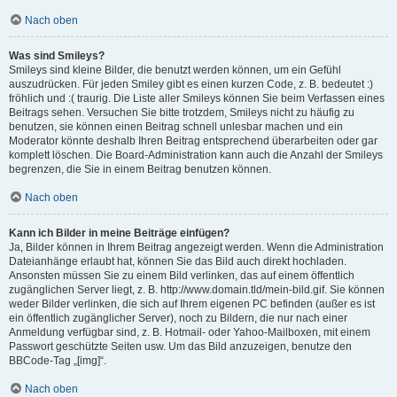
Nach oben
Was sind Smileys?
Smileys sind kleine Bilder, die benutzt werden können, um ein Gefühl
auszudrücken. Für jeden Smiley gibt es einen kurzen Code, z. B. bedeutet :)
fröhlich und :( traurig. Die Liste aller Smileys können Sie beim Verfassen eines
Beitrags sehen. Versuchen Sie bitte trotzdem, Smileys nicht zu häufig zu
benutzen, sie können einen Beitrag schnell unlesbar machen und ein
Moderator könnte deshalb Ihren Beitrag entsprechend überarbeiten oder gar
komplett löschen. Die Board-Administration kann auch die Anzahl der Smileys
begrenzen, die Sie in einem Beitrag benutzen können.
Nach oben
Kann ich Bilder in meine Beiträge einfügen?
Ja, Bilder können in Ihrem Beitrag angezeigt werden. Wenn die Administration
Dateianhänge erlaubt hat, können Sie das Bild auch direkt hochladen.
Ansonsten müssen Sie zu einem Bild verlinken, das auf einem öffentlich
zugänglichen Server liegt, z. B. http://www.domain.tld/mein-bild.gif. Sie können
weder Bilder verlinken, die sich auf Ihrem eigenen PC befinden (außer es ist
ein öffentlich zugänglicher Server), noch zu Bildern, die nur nach einer
Anmeldung verfügbar sind, z. B. Hotmail- oder Yahoo-Mailboxen, mit einem
Passwort geschützte Seiten usw. Um das Bild anzuzeigen, benutze den
BBCode-Tag „[img]“.
Nach oben