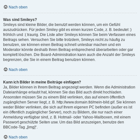
Nach oben
Was sind Smileys?
Smileys sind kleine Bilder, die benutzt werden können, um ein Gefühl
auszudrücken. Für jeden Smiley gibt es einen kurzen Code, z. B. bedeutet :)
fröhlich und :( traurig. Die Liste aller Smileys können Sie beim Verfassen eines
Beitrags sehen. Versuchen Sie bitte trotzdem, Smileys nicht zu häufig zu
benutzen, sie können einen Beitrag schnell unlesbar machen und ein
Moderator könnte deshalb Ihren Beitrag entsprechend überarbeiten oder gar
komplett löschen. Die Board-Administration kann auch die Anzahl der Smileys
begrenzen, die Sie in einem Beitrag benutzen können.
Nach oben
Kann ich Bilder in meine Beiträge einfügen?
Ja, Bilder können in Ihrem Beitrag angezeigt werden. Wenn die Administration
Dateianhänge erlaubt hat, können Sie das Bild auch direkt hochladen.
Ansonsten müssen Sie zu einem Bild verlinken, das auf einem öffentlich
zugänglichen Server liegt, z. B. http://www.domain.tld/mein-bild.gif. Sie können
weder Bilder verlinken, die sich auf Ihrem eigenen PC befinden (außer es ist
ein öffentlich zugänglicher Server), noch zu Bildern, die nur nach einer
Anmeldung verfügbar sind, z. B. Hotmail- oder Yahoo-Mailboxen, mit einem
Passwort geschützte Seiten usw. Um das Bild anzuzeigen, benutze den
BBCode-Tag „[img]“.
Nach oben