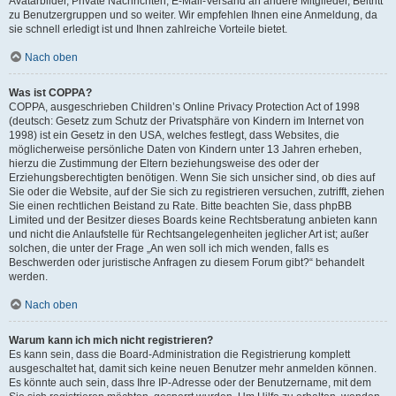
Avatarbilder, Private Nachrichten, E-Mail-Versand an andere Mitglieder, Beitritt
zu Benutzergruppen und so weiter. Wir empfehlen Ihnen eine Anmeldung, da
sie schnell erledigt ist und Ihnen zahlreiche Vorteile bietet.
Nach oben
Was ist COPPA?
COPPA, ausgeschrieben Children’s Online Privacy Protection Act of 1998
(deutsch: Gesetz zum Schutz der Privatsphäre von Kindern im Internet von
1998) ist ein Gesetz in den USA, welches festlegt, dass Websites, die
möglicherweise persönliche Daten von Kindern unter 13 Jahren erheben,
hierzu die Zustimmung der Eltern beziehungsweise des oder der
Erziehungsberechtigten benötigen. Wenn Sie sich unsicher sind, ob dies auf
Sie oder die Website, auf der Sie sich zu registrieren versuchen, zutrifft, ziehen
Sie einen rechtlichen Beistand zu Rate. Bitte beachten Sie, dass phpBB
Limited und der Besitzer dieses Boards keine Rechtsberatung anbieten kann
und nicht die Anlaufstelle für Rechtsangelegenheiten jeglicher Art ist; außer
solchen, die unter der Frage „An wen soll ich mich wenden, falls es
Beschwerden oder juristische Anfragen zu diesem Forum gibt?“ behandelt
werden.
Nach oben
Warum kann ich mich nicht registrieren?
Es kann sein, dass die Board-Administration die Registrierung komplett
ausgeschaltet hat, damit sich keine neuen Benutzer mehr anmelden können.
Es könnte auch sein, dass Ihre IP-Adresse oder der Benutzername, mit dem