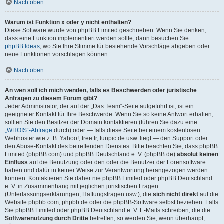
Nach oben
Warum ist Funktion x oder y nicht enthalten?
Diese Software wurde von phpBB Limited geschrieben. Wenn Sie denken,
dass eine Funktion implementiert werden sollte, dann besuchen Sie
phpBB Ideas
, wo Sie Ihre Stimme für bestehende Vorschläge abgeben oder
neue Funktionen vorschlagen können.
Nach oben
An wen soll ich mich wenden, falls es Beschwerden oder juristische
Anfragen zu diesem Forum gibt?
Jeder Administrator, der auf der „Das Team“-Seite aufgeführt ist, ist ein
geeigneter Kontakt für Ihre Beschwerde. Wenn Sie so keine Antwort erhalten,
sollten Sie den Besitzer der Domain kontaktieren (führen Sie dazu eine
„WHOIS“-Abfrage
durch) oder — falls diese Seite bei einem kostenlosen
Webhoster wie z. B. Yahoo!, free.fr, funpic.de usw. liegt — den Support oder
den Abuse-Kontakt des betreffenden Dienstes. Bitte beachten Sie, dass phpBB
Limited (phpBB.com) und phpBB Deutschland e. V. (phpBB.de)
absolut keinen
Einfluss
auf die Benutzung oder den oder die Benutzer der Forensoftware
haben und dafür in keiner Weise zur Verantwortung herangezogen werden
können. Kontaktieren Sie daher nie phpBB Limited oder phpBB Deutschland
e. V. in Zusammenhang mit jeglichen juristischen Fragen
(Unterlassungserklärungen, Haftungsfragen usw.), die
sich nicht direkt
auf die
Website phpbb.com, phpbb.de oder die phpBB-Software selbst beziehen. Falls
Sie phpBB Limited oder phpBB Deutschland e. V. E-Mails schreiben, die die
Softwarenutzung durch Dritte
betreffen, so werden Sie, wenn überhaupt,