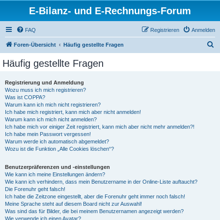
E-Bilanz- und E-Rechnungs-Forum
FAQ
Registrieren
Anmelden
S
Foren-Übersicht
Häufig gestellte Fragen
u
Häufig gestellte Fragen
c
h
Registrierung und Anmeldung
Wozu muss ich mich registrieren?
e
Was ist COPPA?
Warum kann ich mich nicht registrieren?
Ich habe mich registriert, kann mich aber nicht anmelden!
Warum kann ich mich nicht anmelden?
Ich habe mich vor einiger Zeit registriert, kann mich aber nicht mehr anmelden?!
Ich habe mein Passwort vergessen!
Warum werde ich automatisch abgemeldet?
Wozu ist die Funktion „Alle Cookies löschen“?
Benutzerpräferenzen und -einstellungen
Wie kann ich meine Einstellungen ändern?
Wie kann ich verhindern, dass mein Benutzername in der Online-Liste auftaucht?
Die Forenuhr geht falsch!
Ich habe die Zeitzone eingestellt, aber die Forenuhr geht immer noch falsch!
Meine Sprache steht auf diesem Board nicht zur Auswahl!
Was sind das für Bilder, die bei meinem Benutzernamen angezeigt werden?
Wie verwende ich einen Avatar?