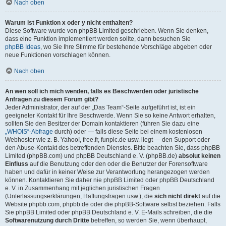
Nach oben
Warum ist Funktion x oder y nicht enthalten?
Diese Software wurde von phpBB Limited geschrieben. Wenn Sie denken,
dass eine Funktion implementiert werden sollte, dann besuchen Sie
phpBB Ideas
, wo Sie Ihre Stimme für bestehende Vorschläge abgeben oder
neue Funktionen vorschlagen können.
Nach oben
An wen soll ich mich wenden, falls es Beschwerden oder juristische
Anfragen zu diesem Forum gibt?
Jeder Administrator, der auf der „Das Team“-Seite aufgeführt ist, ist ein
geeigneter Kontakt für Ihre Beschwerde. Wenn Sie so keine Antwort erhalten,
sollten Sie den Besitzer der Domain kontaktieren (führen Sie dazu eine
„WHOIS“-Abfrage
durch) oder — falls diese Seite bei einem kostenlosen
Webhoster wie z. B. Yahoo!, free.fr, funpic.de usw. liegt — den Support oder
den Abuse-Kontakt des betreffenden Dienstes. Bitte beachten Sie, dass phpBB
Limited (phpBB.com) und phpBB Deutschland e. V. (phpBB.de)
absolut keinen
Einfluss
auf die Benutzung oder den oder die Benutzer der Forensoftware
haben und dafür in keiner Weise zur Verantwortung herangezogen werden
können. Kontaktieren Sie daher nie phpBB Limited oder phpBB Deutschland
e. V. in Zusammenhang mit jeglichen juristischen Fragen
(Unterlassungserklärungen, Haftungsfragen usw.), die
sich nicht direkt
auf die
Website phpbb.com, phpbb.de oder die phpBB-Software selbst beziehen. Falls
Sie phpBB Limited oder phpBB Deutschland e. V. E-Mails schreiben, die die
Softwarenutzung durch Dritte
betreffen, so werden Sie, wenn überhaupt,