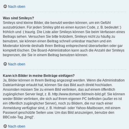
Nach oben
Was sind Smileys?
Smileys sind kleine Bilder, die benutzt werden können, um ein Gefühl
auszudrücken. Für jeden Smiley gibt es einen kurzen Code, z. B. bedeutet :)
fröhlich und :( traurig. Die Liste aller Smileys können Sie beim Verfassen eines
Beitrags sehen. Versuchen Sie bitte trotzdem, Smileys nicht zu häufig zu
benutzen, sie können einen Beitrag schnell unlesbar machen und ein
Moderator könnte deshalb Ihren Beitrag entsprechend überarbeiten oder gar
komplett löschen. Die Board-Administration kann auch die Anzahl der Smileys
begrenzen, die Sie in einem Beitrag benutzen können.
Nach oben
Kann ich Bilder in meine Beiträge einfügen?
Ja, Bilder können in Ihrem Beitrag angezeigt werden. Wenn die Administration
Dateianhänge erlaubt hat, können Sie das Bild auch direkt hochladen.
Ansonsten müssen Sie zu einem Bild verlinken, das auf einem öffentlich
zugänglichen Server liegt, z. B. http://www.domain.tld/mein-bild.gif. Sie können
weder Bilder verlinken, die sich auf Ihrem eigenen PC befinden (außer es ist
ein öffentlich zugänglicher Server), noch zu Bildern, die nur nach einer
Anmeldung verfügbar sind, z. B. Hotmail- oder Yahoo-Mailboxen, mit einem
Passwort geschützte Seiten usw. Um das Bild anzuzeigen, benutze den
BBCode-Tag „[img]“.
Nach oben