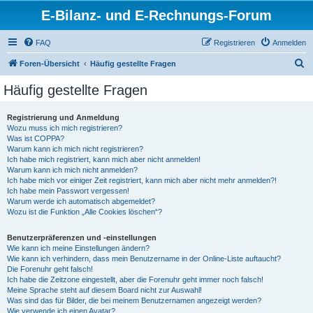
E-Bilanz- und E-Rechnungs-Forum
FAQ
Registrieren
Anmelden
S
Foren-Übersicht
Häufig gestellte Fragen
u
Häufig gestellte Fragen
c
h
Registrierung und Anmeldung
Wozu muss ich mich registrieren?
e
Was ist COPPA?
Warum kann ich mich nicht registrieren?
Ich habe mich registriert, kann mich aber nicht anmelden!
Warum kann ich mich nicht anmelden?
Ich habe mich vor einiger Zeit registriert, kann mich aber nicht mehr anmelden?!
Ich habe mein Passwort vergessen!
Warum werde ich automatisch abgemeldet?
Wozu ist die Funktion „Alle Cookies löschen“?
Benutzerpräferenzen und -einstellungen
Wie kann ich meine Einstellungen ändern?
Wie kann ich verhindern, dass mein Benutzername in der Online-Liste auftaucht?
Die Forenuhr geht falsch!
Ich habe die Zeitzone eingestellt, aber die Forenuhr geht immer noch falsch!
Meine Sprache steht auf diesem Board nicht zur Auswahl!
Was sind das für Bilder, die bei meinem Benutzernamen angezeigt werden?
Wie verwende ich einen Avatar?