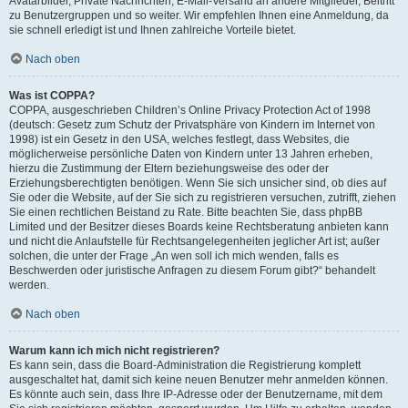
Avatarbilder, Private Nachrichten, E-Mail-Versand an andere Mitglieder, Beitritt
zu Benutzergruppen und so weiter. Wir empfehlen Ihnen eine Anmeldung, da
sie schnell erledigt ist und Ihnen zahlreiche Vorteile bietet.
Nach oben
Was ist COPPA?
COPPA, ausgeschrieben Children’s Online Privacy Protection Act of 1998
(deutsch: Gesetz zum Schutz der Privatsphäre von Kindern im Internet von
1998) ist ein Gesetz in den USA, welches festlegt, dass Websites, die
möglicherweise persönliche Daten von Kindern unter 13 Jahren erheben,
hierzu die Zustimmung der Eltern beziehungsweise des oder der
Erziehungsberechtigten benötigen. Wenn Sie sich unsicher sind, ob dies auf
Sie oder die Website, auf der Sie sich zu registrieren versuchen, zutrifft, ziehen
Sie einen rechtlichen Beistand zu Rate. Bitte beachten Sie, dass phpBB
Limited und der Besitzer dieses Boards keine Rechtsberatung anbieten kann
und nicht die Anlaufstelle für Rechtsangelegenheiten jeglicher Art ist; außer
solchen, die unter der Frage „An wen soll ich mich wenden, falls es
Beschwerden oder juristische Anfragen zu diesem Forum gibt?“ behandelt
werden.
Nach oben
Warum kann ich mich nicht registrieren?
Es kann sein, dass die Board-Administration die Registrierung komplett
ausgeschaltet hat, damit sich keine neuen Benutzer mehr anmelden können.
Es könnte auch sein, dass Ihre IP-Adresse oder der Benutzername, mit dem