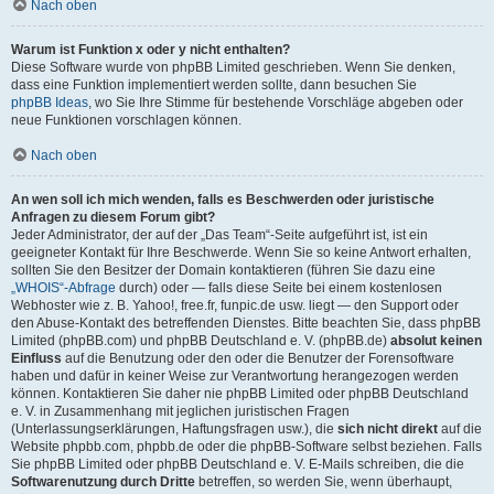
Nach oben
Warum ist Funktion x oder y nicht enthalten?
Diese Software wurde von phpBB Limited geschrieben. Wenn Sie denken,
dass eine Funktion implementiert werden sollte, dann besuchen Sie
phpBB Ideas
, wo Sie Ihre Stimme für bestehende Vorschläge abgeben oder
neue Funktionen vorschlagen können.
Nach oben
An wen soll ich mich wenden, falls es Beschwerden oder juristische
Anfragen zu diesem Forum gibt?
Jeder Administrator, der auf der „Das Team“-Seite aufgeführt ist, ist ein
geeigneter Kontakt für Ihre Beschwerde. Wenn Sie so keine Antwort erhalten,
sollten Sie den Besitzer der Domain kontaktieren (führen Sie dazu eine
„WHOIS“-Abfrage
durch) oder — falls diese Seite bei einem kostenlosen
Webhoster wie z. B. Yahoo!, free.fr, funpic.de usw. liegt — den Support oder
den Abuse-Kontakt des betreffenden Dienstes. Bitte beachten Sie, dass phpBB
Limited (phpBB.com) und phpBB Deutschland e. V. (phpBB.de)
absolut keinen
Einfluss
auf die Benutzung oder den oder die Benutzer der Forensoftware
haben und dafür in keiner Weise zur Verantwortung herangezogen werden
können. Kontaktieren Sie daher nie phpBB Limited oder phpBB Deutschland
e. V. in Zusammenhang mit jeglichen juristischen Fragen
(Unterlassungserklärungen, Haftungsfragen usw.), die
sich nicht direkt
auf die
Website phpbb.com, phpbb.de oder die phpBB-Software selbst beziehen. Falls
Sie phpBB Limited oder phpBB Deutschland e. V. E-Mails schreiben, die die
Softwarenutzung durch Dritte
betreffen, so werden Sie, wenn überhaupt,