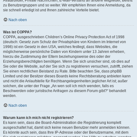
Avatarbilder, Private Nachrichten, E-Mail-Versand an andere Mitglieder, Beitritt
zu Benutzergruppen und so weiter. Wir empfehlen Ihnen eine Anmeldung, da
sie schnell erledigt ist und Ihnen zahlreiche Vorteile bietet.
Nach oben
Was ist COPPA?
COPPA, ausgeschrieben Children’s Online Privacy Protection Act of 1998
(deutsch: Gesetz zum Schutz der Privatsphäre von Kindern im Internet von
1998) ist ein Gesetz in den USA, welches festlegt, dass Websites, die
möglicherweise persönliche Daten von Kindern unter 13 Jahren erheben,
hierzu die Zustimmung der Eltern beziehungsweise des oder der
Erziehungsberechtigten benötigen. Wenn Sie sich unsicher sind, ob dies auf
Sie oder die Website, auf der Sie sich zu registrieren versuchen, zutrifft, ziehen
Sie einen rechtlichen Beistand zu Rate. Bitte beachten Sie, dass phpBB
Limited und der Besitzer dieses Boards keine Rechtsberatung anbieten kann
und nicht die Anlaufstelle für Rechtsangelegenheiten jeglicher Art ist; außer
solchen, die unter der Frage „An wen soll ich mich wenden, falls es
Beschwerden oder juristische Anfragen zu diesem Forum gibt?“ behandelt
werden.
Nach oben
Warum kann ich mich nicht registrieren?
Es kann sein, dass die Board-Administration die Registrierung komplett
ausgeschaltet hat, damit sich keine neuen Benutzer mehr anmelden können.
Es könnte auch sein, dass Ihre IP-Adresse oder der Benutzername, mit dem