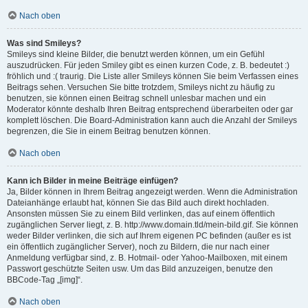
Nach oben
Was sind Smileys?
Smileys sind kleine Bilder, die benutzt werden können, um ein Gefühl
auszudrücken. Für jeden Smiley gibt es einen kurzen Code, z. B. bedeutet :)
fröhlich und :( traurig. Die Liste aller Smileys können Sie beim Verfassen eines
Beitrags sehen. Versuchen Sie bitte trotzdem, Smileys nicht zu häufig zu
benutzen, sie können einen Beitrag schnell unlesbar machen und ein
Moderator könnte deshalb Ihren Beitrag entsprechend überarbeiten oder gar
komplett löschen. Die Board-Administration kann auch die Anzahl der Smileys
begrenzen, die Sie in einem Beitrag benutzen können.
Nach oben
Kann ich Bilder in meine Beiträge einfügen?
Ja, Bilder können in Ihrem Beitrag angezeigt werden. Wenn die Administration
Dateianhänge erlaubt hat, können Sie das Bild auch direkt hochladen.
Ansonsten müssen Sie zu einem Bild verlinken, das auf einem öffentlich
zugänglichen Server liegt, z. B. http://www.domain.tld/mein-bild.gif. Sie können
weder Bilder verlinken, die sich auf Ihrem eigenen PC befinden (außer es ist
ein öffentlich zugänglicher Server), noch zu Bildern, die nur nach einer
Anmeldung verfügbar sind, z. B. Hotmail- oder Yahoo-Mailboxen, mit einem
Passwort geschützte Seiten usw. Um das Bild anzuzeigen, benutze den
BBCode-Tag „[img]“.
Nach oben