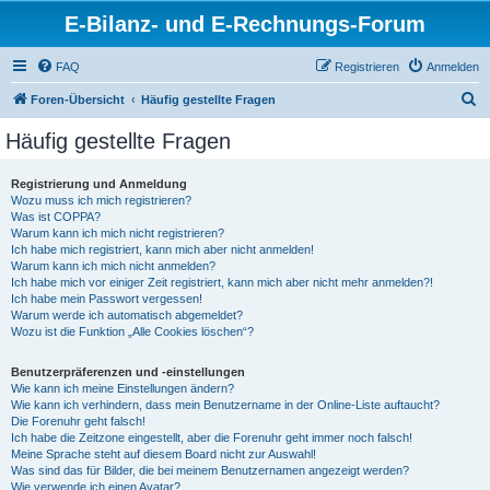
E-Bilanz- und E-Rechnungs-Forum
FAQ
Registrieren
Anmelden
S
Foren-Übersicht
Häufig gestellte Fragen
u
Häufig gestellte Fragen
c
h
Registrierung und Anmeldung
Wozu muss ich mich registrieren?
e
Was ist COPPA?
Warum kann ich mich nicht registrieren?
Ich habe mich registriert, kann mich aber nicht anmelden!
Warum kann ich mich nicht anmelden?
Ich habe mich vor einiger Zeit registriert, kann mich aber nicht mehr anmelden?!
Ich habe mein Passwort vergessen!
Warum werde ich automatisch abgemeldet?
Wozu ist die Funktion „Alle Cookies löschen“?
Benutzerpräferenzen und -einstellungen
Wie kann ich meine Einstellungen ändern?
Wie kann ich verhindern, dass mein Benutzername in der Online-Liste auftaucht?
Die Forenuhr geht falsch!
Ich habe die Zeitzone eingestellt, aber die Forenuhr geht immer noch falsch!
Meine Sprache steht auf diesem Board nicht zur Auswahl!
Was sind das für Bilder, die bei meinem Benutzernamen angezeigt werden?
Wie verwende ich einen Avatar?