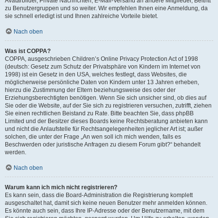
Avatarbilder, Private Nachrichten, E-Mail-Versand an andere Mitglieder, Beitritt
zu Benutzergruppen und so weiter. Wir empfehlen Ihnen eine Anmeldung, da
sie schnell erledigt ist und Ihnen zahlreiche Vorteile bietet.
Nach oben
Was ist COPPA?
COPPA, ausgeschrieben Children’s Online Privacy Protection Act of 1998
(deutsch: Gesetz zum Schutz der Privatsphäre von Kindern im Internet von
1998) ist ein Gesetz in den USA, welches festlegt, dass Websites, die
möglicherweise persönliche Daten von Kindern unter 13 Jahren erheben,
hierzu die Zustimmung der Eltern beziehungsweise des oder der
Erziehungsberechtigten benötigen. Wenn Sie sich unsicher sind, ob dies auf
Sie oder die Website, auf der Sie sich zu registrieren versuchen, zutrifft, ziehen
Sie einen rechtlichen Beistand zu Rate. Bitte beachten Sie, dass phpBB
Limited und der Besitzer dieses Boards keine Rechtsberatung anbieten kann
und nicht die Anlaufstelle für Rechtsangelegenheiten jeglicher Art ist; außer
solchen, die unter der Frage „An wen soll ich mich wenden, falls es
Beschwerden oder juristische Anfragen zu diesem Forum gibt?“ behandelt
werden.
Nach oben
Warum kann ich mich nicht registrieren?
Es kann sein, dass die Board-Administration die Registrierung komplett
ausgeschaltet hat, damit sich keine neuen Benutzer mehr anmelden können.
Es könnte auch sein, dass Ihre IP-Adresse oder der Benutzername, mit dem