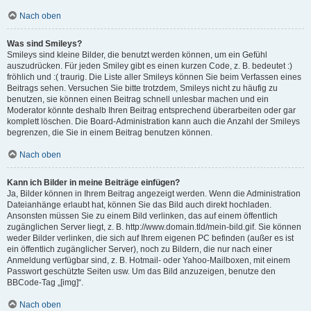
Nach oben
Was sind Smileys?
Smileys sind kleine Bilder, die benutzt werden können, um ein Gefühl
auszudrücken. Für jeden Smiley gibt es einen kurzen Code, z. B. bedeutet :)
fröhlich und :( traurig. Die Liste aller Smileys können Sie beim Verfassen eines
Beitrags sehen. Versuchen Sie bitte trotzdem, Smileys nicht zu häufig zu
benutzen, sie können einen Beitrag schnell unlesbar machen und ein
Moderator könnte deshalb Ihren Beitrag entsprechend überarbeiten oder gar
komplett löschen. Die Board-Administration kann auch die Anzahl der Smileys
begrenzen, die Sie in einem Beitrag benutzen können.
Nach oben
Kann ich Bilder in meine Beiträge einfügen?
Ja, Bilder können in Ihrem Beitrag angezeigt werden. Wenn die Administration
Dateianhänge erlaubt hat, können Sie das Bild auch direkt hochladen.
Ansonsten müssen Sie zu einem Bild verlinken, das auf einem öffentlich
zugänglichen Server liegt, z. B. http://www.domain.tld/mein-bild.gif. Sie können
weder Bilder verlinken, die sich auf Ihrem eigenen PC befinden (außer es ist
ein öffentlich zugänglicher Server), noch zu Bildern, die nur nach einer
Anmeldung verfügbar sind, z. B. Hotmail- oder Yahoo-Mailboxen, mit einem
Passwort geschützte Seiten usw. Um das Bild anzuzeigen, benutze den
BBCode-Tag „[img]“.
Nach oben