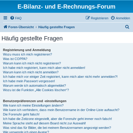
E-Bilanz- und E-Rechnungs-Forum
FAQ
Registrieren
Anmelden
S
Foren-Übersicht
Häufig gestellte Fragen
u
Häufig gestellte Fragen
c
h
Registrierung und Anmeldung
Wozu muss ich mich registrieren?
e
Was ist COPPA?
Warum kann ich mich nicht registrieren?
Ich habe mich registriert, kann mich aber nicht anmelden!
Warum kann ich mich nicht anmelden?
Ich habe mich vor einiger Zeit registriert, kann mich aber nicht mehr anmelden?!
Ich habe mein Passwort vergessen!
Warum werde ich automatisch abgemeldet?
Wozu ist die Funktion „Alle Cookies löschen“?
Benutzerpräferenzen und -einstellungen
Wie kann ich meine Einstellungen ändern?
Wie kann ich verhindern, dass mein Benutzername in der Online-Liste auftaucht?
Die Forenuhr geht falsch!
Ich habe die Zeitzone eingestellt, aber die Forenuhr geht immer noch falsch!
Meine Sprache steht auf diesem Board nicht zur Auswahl!
Was sind das für Bilder, die bei meinem Benutzernamen angezeigt werden?
Wie verwende ich einen Avatar?