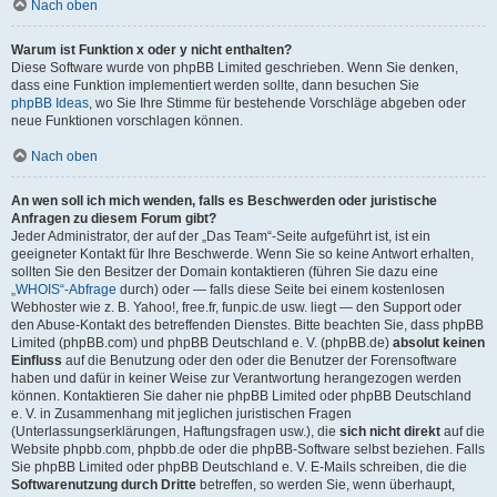
Nach oben
Warum ist Funktion x oder y nicht enthalten?
Diese Software wurde von phpBB Limited geschrieben. Wenn Sie denken,
dass eine Funktion implementiert werden sollte, dann besuchen Sie
phpBB Ideas
, wo Sie Ihre Stimme für bestehende Vorschläge abgeben oder
neue Funktionen vorschlagen können.
Nach oben
An wen soll ich mich wenden, falls es Beschwerden oder juristische
Anfragen zu diesem Forum gibt?
Jeder Administrator, der auf der „Das Team“-Seite aufgeführt ist, ist ein
geeigneter Kontakt für Ihre Beschwerde. Wenn Sie so keine Antwort erhalten,
sollten Sie den Besitzer der Domain kontaktieren (führen Sie dazu eine
„WHOIS“-Abfrage
durch) oder — falls diese Seite bei einem kostenlosen
Webhoster wie z. B. Yahoo!, free.fr, funpic.de usw. liegt — den Support oder
den Abuse-Kontakt des betreffenden Dienstes. Bitte beachten Sie, dass phpBB
Limited (phpBB.com) und phpBB Deutschland e. V. (phpBB.de)
absolut keinen
Einfluss
auf die Benutzung oder den oder die Benutzer der Forensoftware
haben und dafür in keiner Weise zur Verantwortung herangezogen werden
können. Kontaktieren Sie daher nie phpBB Limited oder phpBB Deutschland
e. V. in Zusammenhang mit jeglichen juristischen Fragen
(Unterlassungserklärungen, Haftungsfragen usw.), die
sich nicht direkt
auf die
Website phpbb.com, phpbb.de oder die phpBB-Software selbst beziehen. Falls
Sie phpBB Limited oder phpBB Deutschland e. V. E-Mails schreiben, die die
Softwarenutzung durch Dritte
betreffen, so werden Sie, wenn überhaupt,