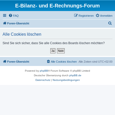
E-Bilanz- und E-Rechnungs-Forum
FAQ
Registrieren
Anmelden
S
Foren-Übersicht
u
Alle Cookies löschen
c
h
Sind Sie sich sicher, dass Sie alle Cookies des Boards löschen möchten?
e
Foren-Übersicht
Alle Cookies löschen
Alle Zeiten sind
UTC+02:00
Powered by
phpBB
® Forum Software © phpBB Limited
Deutsche Übersetzung durch
phpBB.de
Datenschutz
|
Nutzungsbedingungen