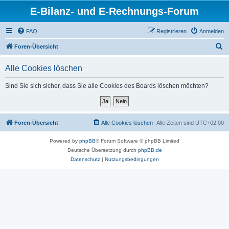
E-Bilanz- und E-Rechnungs-Forum
FAQ
Registrieren
Anmelden
S
Foren-Übersicht
u
Alle Cookies löschen
c
h
Sind Sie sich sicher, dass Sie alle Cookies des Boards löschen möchten?
e
Foren-Übersicht
Alle Cookies löschen
Alle Zeiten sind
UTC+02:00
Powered by
phpBB
® Forum Software © phpBB Limited
Deutsche Übersetzung durch
phpBB.de
Datenschutz
|
Nutzungsbedingungen