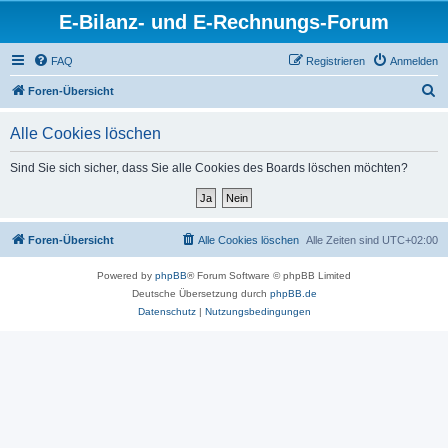
E-Bilanz- und E-Rechnungs-Forum
FAQ
Registrieren
Anmelden
S
Foren-Übersicht
u
Alle Cookies löschen
c
h
Sind Sie sich sicher, dass Sie alle Cookies des Boards löschen möchten?
e
Foren-Übersicht
Alle Cookies löschen
Alle Zeiten sind
UTC+02:00
Powered by
phpBB
® Forum Software © phpBB Limited
Deutsche Übersetzung durch
phpBB.de
Datenschutz
|
Nutzungsbedingungen