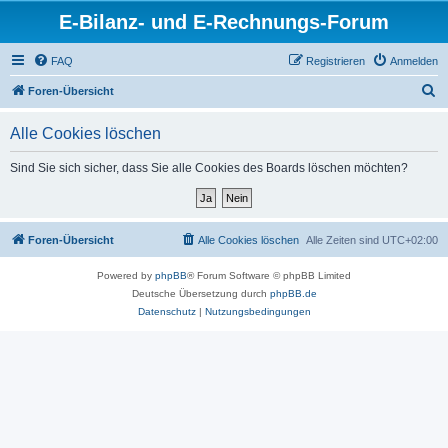
E-Bilanz- und E-Rechnungs-Forum
FAQ
Registrieren
Anmelden
S
Foren-Übersicht
u
Alle Cookies löschen
c
h
Sind Sie sich sicher, dass Sie alle Cookies des Boards löschen möchten?
e
Foren-Übersicht
Alle Cookies löschen
Alle Zeiten sind
UTC+02:00
Powered by
phpBB
® Forum Software © phpBB Limited
Deutsche Übersetzung durch
phpBB.de
Datenschutz
|
Nutzungsbedingungen