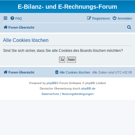
E-Bilanz- und E-Rechnungs-Forum
FAQ
Registrieren
Anmelden
S
Foren-Übersicht
u
Alle Cookies löschen
c
h
Sind Sie sich sicher, dass Sie alle Cookies des Boards löschen möchten?
e
Foren-Übersicht
Alle Cookies löschen
Alle Zeiten sind
UTC+02:00
Powered by
phpBB
® Forum Software © phpBB Limited
Deutsche Übersetzung durch
phpBB.de
Datenschutz
|
Nutzungsbedingungen