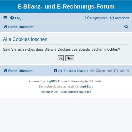
E-Bilanz- und E-Rechnungs-Forum
FAQ
Registrieren
Anmelden
S
Foren-Übersicht
u
Alle Cookies löschen
c
h
Sind Sie sich sicher, dass Sie alle Cookies des Boards löschen möchten?
e
Foren-Übersicht
Alle Cookies löschen
Alle Zeiten sind
UTC+02:00
Powered by
phpBB
® Forum Software © phpBB Limited
Deutsche Übersetzung durch
phpBB.de
Datenschutz
|
Nutzungsbedingungen