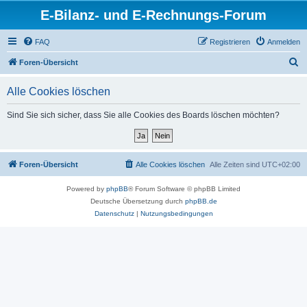
E-Bilanz- und E-Rechnungs-Forum
FAQ
Registrieren
Anmelden
S
Foren-Übersicht
u
Alle Cookies löschen
c
h
Sind Sie sich sicher, dass Sie alle Cookies des Boards löschen möchten?
e
Foren-Übersicht
Alle Cookies löschen
Alle Zeiten sind
UTC+02:00
Powered by
phpBB
® Forum Software © phpBB Limited
Deutsche Übersetzung durch
phpBB.de
Datenschutz
|
Nutzungsbedingungen