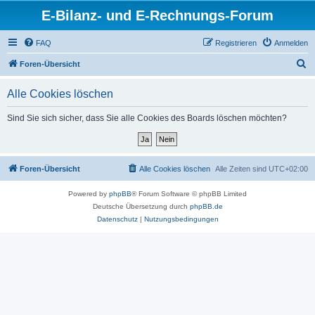
E-Bilanz- und E-Rechnungs-Forum
FAQ
Registrieren
Anmelden
S
Foren-Übersicht
u
Alle Cookies löschen
c
h
Sind Sie sich sicher, dass Sie alle Cookies des Boards löschen möchten?
e
Foren-Übersicht
Alle Cookies löschen
Alle Zeiten sind
UTC+02:00
Powered by
phpBB
® Forum Software © phpBB Limited
Deutsche Übersetzung durch
phpBB.de
Datenschutz
|
Nutzungsbedingungen