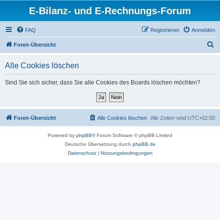
E-Bilanz- und E-Rechnungs-Forum
FAQ
Registrieren
Anmelden
S
Foren-Übersicht
u
Alle Cookies löschen
c
h
Sind Sie sich sicher, dass Sie alle Cookies des Boards löschen möchten?
e
Foren-Übersicht
Alle Cookies löschen
Alle Zeiten sind
UTC+02:00
Powered by
phpBB
® Forum Software © phpBB Limited
Deutsche Übersetzung durch
phpBB.de
Datenschutz
|
Nutzungsbedingungen