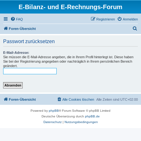
E-Bilanz- und E-Rechnungs-Forum
FAQ
Registrieren
Anmelden
S
Foren-Übersicht
u
Passwort zurücksetzen
c
h
E-Mail-Adresse:
Sie müssen die E-Mail-Adresse angeben, die in Ihrem Profil hinterlegt ist. Diese haben
e
Sie bei der Registrierung angegeben oder nachträglich in Ihrem persönlichen Bereich
geändert.
Foren-Übersicht
Alle Cookies löschen
Alle Zeiten sind
UTC+02:00
Powered by
phpBB
® Forum Software © phpBB Limited
Deutsche Übersetzung durch
phpBB.de
Datenschutz
|
Nutzungsbedingungen