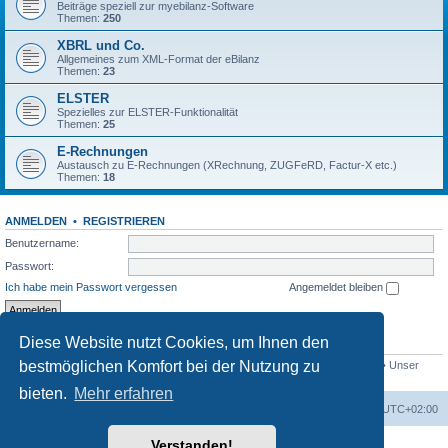
Beiträge speziell zur myebilanz-Software
Themen:
250
XBRL und Co.
Allgemeines zum XML-Format der eBilanz
Themen:
23
ELSTER
Spezielles zur ELSTER-Funktionalität
Themen:
25
E-Rechnungen
Austausch zu E-Rechnungen (XRechnung, ZUGFeRD, Factur-X etc.)
Themen:
18
ANMELDEN
•
REGISTRIEREN
Benutzername:
Passwort:
Ich habe mein Passwort vergessen
Angemeldet bleiben
Diese Website nutzt Cookies, um Ihnen den
STATISTIK
bestmöglichen Komfort bei der Nutzung zu
Beiträge insgesamt
1558
• Themen insgesamt
432
• Mitglieder insgesamt
765
• Unser
neuestes Mitglied:
Bio_Info
bieten.
Mehr erfahren
Foren-Übersicht
Alle Cookies löschen
Alle Zeiten sind
UTC+02:00
Verstanden!
Powered by
phpBB
® Forum Software © phpBB Limited