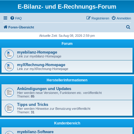
E-Bilanz- und E-Rechnungs-Forum
FAQ
Registrieren
Anmelden
S
Foren-Übersicht
u
Aktuelle Zeit: Sa Aug 08, 2026 2:59 pm
c
Forum
h
myebilanz-Homepage
e
Link zur myebilanz-Homepage
myXRechnung-Homepage
Link zur myXRechnung-Homepage
Herstellerinformationen
Ankündigungen und Updates
Hier werden neue Versionen, Funktionen etc. veröffentlicht
Themen:
85
Tipps und Tricks
Hier werden Hinweise zur Benutzung veröffentlicht
Themen:
31
Kundenbereich
myebilanz-Software