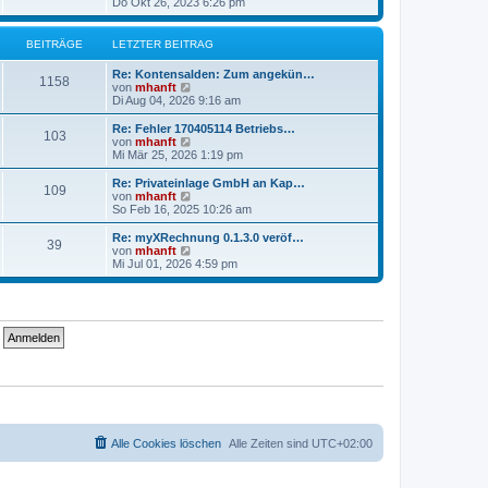
e
Do Okt 26, 2023 6:26 pm
e
u
r
e
B
s
BEITRÄGE
LETZTER BEITRAG
e
t
i
e
Re: Kontensalden: Zum angekün…
t
r
1158
N
von
mhanft
r
B
e
Di Aug 04, 2026 9:16 am
a
e
u
g
i
e
Re: Fehler 170405114 Betriebs…
t
103
s
N
von
mhanft
r
t
e
Mi Mär 25, 2026 1:19 pm
a
e
u
g
r
e
Re: Privateinlage GmbH an Kap…
109
B
s
N
von
mhanft
e
t
e
So Feb 16, 2025 10:26 am
i
e
u
t
r
e
Re: myXRechnung 0.1.3.0 veröf…
r
39
B
s
N
von
mhanft
a
e
t
e
Mi Jul 01, 2026 4:59 pm
g
i
e
u
t
r
e
r
B
s
a
e
t
g
i
e
t
r
r
B
a
e
g
i
t
r
a
g
Alle Cookies löschen
Alle Zeiten sind
UTC+02:00