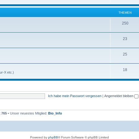
THEMEN
250
23
25
18
r-X etc.)
Ich habe mein Passwort vergessen
|
Angemeldet bleiben
t
765
• Unser neuestes Mitglied:
Bio_Info
Powered by
phpBB
® Forum Software © phpBB Limited