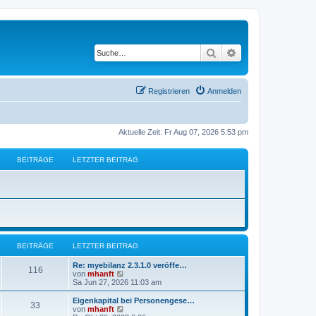
Suche
Erweiterte Suche
Registrieren
Anmelden
Aktuelle Zeit: Fr Aug 07, 2026 5:53 pm
BEITRÄGE
LETZTER BEITRAG
BEITRÄGE
LETZTER BEITRAG
Re: myebilanz 2.3.1.0 veröffe…
116
N
von
mhanft
e
Sa Jun 27, 2026 11:03 am
u
e
Eigenkapital bei Personengese…
33
s
N
von
mhanft
t