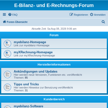
E-Bilanz- und E-Rechnungs-Forum
FAQ
Registrieren
Anmelden
S
Foren-Übersicht
u
Aktuelle Zeit: Sa Aug 08, 2026 9:06 am
c
Forum
h
myebilanz-Homepage
e
Link zur myebilanz-Homepage
myXRechnung-Homepage
Link zur myXRechnung-Homepage
Herstellerinformationen
Ankündigungen und Updates
Hier werden neue Versionen, Funktionen etc. veröffentlicht
Themen:
85
Tipps und Tricks
Hier werden Hinweise zur Benutzung veröffentlicht
Themen:
31
Kundenbereich
myebilanz-Software