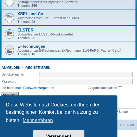
Beiträge speziell zur myebilanz-Software
Themen:
250
XBRL und Co.
Allgemeines zum XML-Format der eBilanz
Themen:
23
ELSTER
Spezielles zur ELSTER-Funktionalität
Themen:
25
E-Rechnungen
Austausch zu E-Rechnungen (XRechnung, ZUGFeRD, Factur-X etc.)
Themen:
18
ANMELDEN
•
REGISTRIEREN
Benutzername:
Passwort:
Ich habe mein Passwort vergessen
Angemeldet bleiben
Diese Website nutzt Cookies, um Ihnen den
STATISTIK
bestmöglichen Komfort bei der Nutzung zu
Beiträge insgesamt
1558
• Themen insgesamt
432
• Mitglieder insgesamt
765
• Unser
neuestes Mitglied:
Bio_Info
bieten.
Mehr erfahren
Foren-Übersicht
Alle Cookies löschen
Alle Zeiten sind
UTC+02:00
Verstanden!
Powered by
phpBB
® Forum Software © phpBB Limited