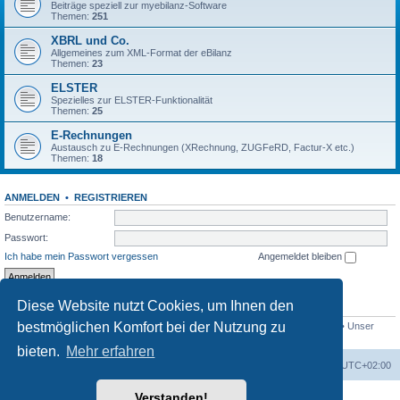
Beiträge speziell zur myebilanz-Software
Themen:
251
XBRL und Co.
Allgemeines zum XML-Format der eBilanz
Themen:
23
ELSTER
Spezielles zur ELSTER-Funktionalität
Themen:
25
E-Rechnungen
Austausch zu E-Rechnungen (XRechnung, ZUGFeRD, Factur-X etc.)
Themen:
18
ANMELDEN
•
REGISTRIEREN
Benutzername:
Passwort:
Ich habe mein Passwort vergessen
Angemeldet bleiben
Diese Website nutzt Cookies, um Ihnen den
STATISTIK
bestmöglichen Komfort bei der Nutzung zu
Beiträge insgesamt
1560
• Themen insgesamt
433
• Mitglieder insgesamt
766
• Unser
neuestes Mitglied:
swellerchen
bieten.
Mehr erfahren
Foren-Übersicht
Alle Cookies löschen
Alle Zeiten sind
UTC+02:00
Verstanden!
Powered by
phpBB
® Forum Software © phpBB Limited