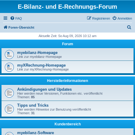
E-Bilanz- und E-Rechnungs-Forum
FAQ
Registrieren
Anmelden
S
Foren-Übersicht
u
Aktuelle Zeit: So Aug 09, 2026 10:12 am
c
Forum
h
myebilanz-Homepage
e
Link zur myebilanz-Homepage
myXRechnung-Homepage
Link zur myXRechnung-Homepage
Herstellerinformationen
Ankündigungen und Updates
Hier werden neue Versionen, Funktionen etc. veröffentlicht
Themen:
85
Tipps und Tricks
Hier werden Hinweise zur Benutzung veröffentlicht
Themen:
31
Kundenbereich
myebilanz-Software