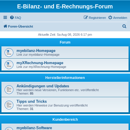
E-Bilanz- und E-Rechnungs-Forum
FAQ
Registrieren
Anmelden
S
Foren-Übersicht
u
Aktuelle Zeit: Sa Aug 08, 2026 6:17 pm
c
Forum
h
myebilanz-Homepage
e
Link zur myebilanz-Homepage
myXRechnung-Homepage
Link zur myXRechnung-Homepage
Herstellerinformationen
Ankündigungen und Updates
Hier werden neue Versionen, Funktionen etc. veröffentlicht
Themen:
85
Tipps und Tricks
Hier werden Hinweise zur Benutzung veröffentlicht
Themen:
31
Kundenbereich
myebilanz-Software