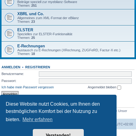
Beiträge speziell zur myebilanz-Software
Themen:
251
XBRL und Co.
Allgemeines zum XML-Format der eBilanz
Themen:
23
ELSTER
Spezielles zur ELSTER-Funktionalität
Themen:
25
E-Rechnungen
Austausch zu E-Rechnungen (XRechnung, ZUGFeRD, Factur-X etc.)
Themen:
18
ANMELDEN
•
REGISTRIEREN
Benutzername:
Passwort:
Ich habe mein Passwort vergessen
Angemeldet bleiben
Diese Website nutzt Cookies, um Ihnen den
STATISTIK
bestmöglichen Komfort bei der Nutzung zu
Beiträge insgesamt
1560
• Themen insgesamt
433
• Mitglieder insgesamt
766
• Unser
neuestes Mitglied:
swellerchen
bieten.
Mehr erfahren
Foren-Übersicht
Alle Cookies löschen
Alle Zeiten sind
UTC+02:00
Verstanden!
Powered by
phpBB
® Forum Software © phpBB Limited