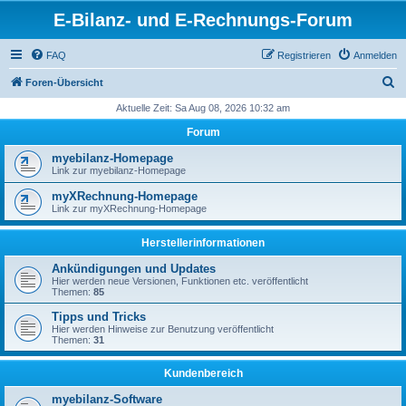
E-Bilanz- und E-Rechnungs-Forum
FAQ
Registrieren
Anmelden
S
Foren-Übersicht
u
Aktuelle Zeit: Sa Aug 08, 2026 10:32 am
c
Forum
h
myebilanz-Homepage
e
Link zur myebilanz-Homepage
myXRechnung-Homepage
Link zur myXRechnung-Homepage
Herstellerinformationen
Ankündigungen und Updates
Hier werden neue Versionen, Funktionen etc. veröffentlicht
Themen:
85
Tipps und Tricks
Hier werden Hinweise zur Benutzung veröffentlicht
Themen:
31
Kundenbereich
myebilanz-Software