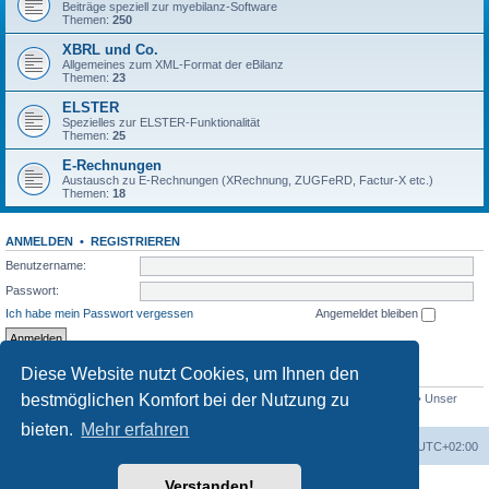
Beiträge speziell zur myebilanz-Software
Themen:
250
XBRL und Co.
Allgemeines zum XML-Format der eBilanz
Themen:
23
ELSTER
Spezielles zur ELSTER-Funktionalität
Themen:
25
E-Rechnungen
Austausch zu E-Rechnungen (XRechnung, ZUGFeRD, Factur-X etc.)
Themen:
18
ANMELDEN
•
REGISTRIEREN
Benutzername:
Passwort:
Ich habe mein Passwort vergessen
Angemeldet bleiben
Diese Website nutzt Cookies, um Ihnen den
STATISTIK
bestmöglichen Komfort bei der Nutzung zu
Beiträge insgesamt
1558
• Themen insgesamt
432
• Mitglieder insgesamt
765
• Unser
neuestes Mitglied:
Bio_Info
bieten.
Mehr erfahren
Foren-Übersicht
Alle Cookies löschen
Alle Zeiten sind
UTC+02:00
Verstanden!
Powered by
phpBB
® Forum Software © phpBB Limited