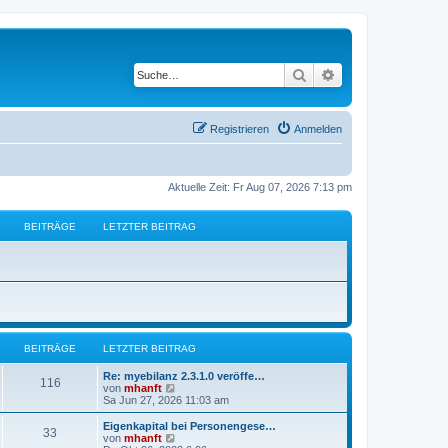
Suche
Erweiterte Suche
Registrieren
Anmelden
Aktuelle Zeit: Fr Aug 07, 2026 7:13 pm
BEITRÄGE
LETZTER BEITRAG
BEITRÄGE
LETZTER BEITRAG
Re: myebilanz 2.3.1.0 veröffe…
116
N
von
mhanft
e
Sa Jun 27, 2026 11:03 am
u
e
Eigenkapital bei Personengese…
33
s
N
von
mhanft
t