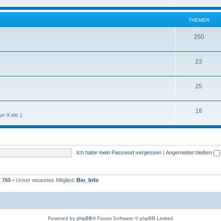
THEMEN
250
23
25
18
r-X etc.)
Ich habe mein Passwort vergessen
|
Angemeldet bleiben
t
765
• Unser neuestes Mitglied:
Bio_Info
Powered by
phpBB
® Forum Software © phpBB Limited