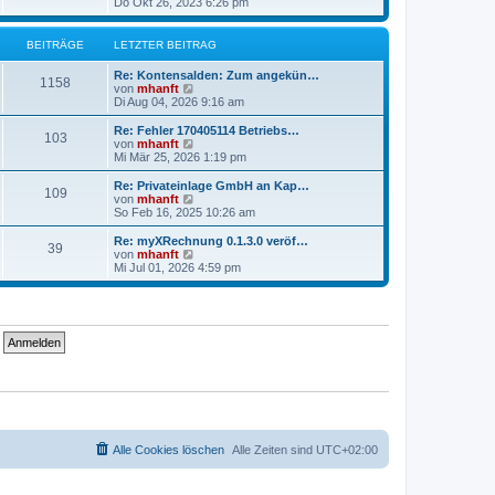
e
Do Okt 26, 2023 6:26 pm
e
u
r
e
B
s
BEITRÄGE
LETZTER BEITRAG
e
t
i
e
Re: Kontensalden: Zum angekün…
t
r
1158
N
von
mhanft
r
B
e
Di Aug 04, 2026 9:16 am
a
e
u
g
i
e
Re: Fehler 170405114 Betriebs…
t
103
s
N
von
mhanft
r
t
e
Mi Mär 25, 2026 1:19 pm
a
e
u
g
r
e
Re: Privateinlage GmbH an Kap…
109
B
s
N
von
mhanft
e
t
e
So Feb 16, 2025 10:26 am
i
e
u
t
r
e
Re: myXRechnung 0.1.3.0 veröf…
r
39
B
s
N
von
mhanft
a
e
t
e
Mi Jul 01, 2026 4:59 pm
g
i
e
u
t
r
e
r
B
s
a
e
t
g
i
e
t
r
r
B
a
e
g
i
t
r
a
g
Alle Cookies löschen
Alle Zeiten sind
UTC+02:00