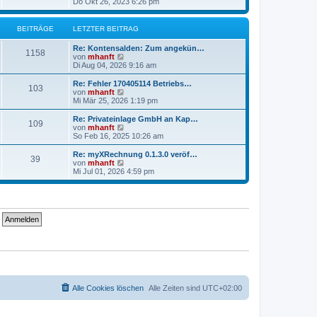
e
Do Okt 26, 2023 6:26 pm
e
u
r
e
B
s
BEITRÄGE
LETZTER BEITRAG
e
t
i
e
Re: Kontensalden: Zum angekün…
t
r
1158
N
von
mhanft
r
B
e
Di Aug 04, 2026 9:16 am
a
e
u
g
i
e
Re: Fehler 170405114 Betriebs…
t
103
s
N
von
mhanft
r
t
e
Mi Mär 25, 2026 1:19 pm
a
e
u
g
r
e
Re: Privateinlage GmbH an Kap…
109
B
s
N
von
mhanft
e
t
e
So Feb 16, 2025 10:26 am
i
e
u
t
r
e
Re: myXRechnung 0.1.3.0 veröf…
r
39
B
s
N
von
mhanft
a
e
t
e
Mi Jul 01, 2026 4:59 pm
g
i
e
u
t
r
e
r
B
s
a
e
t
g
i
e
t
r
r
B
a
e
g
i
t
r
a
g
Alle Cookies löschen
Alle Zeiten sind
UTC+02:00