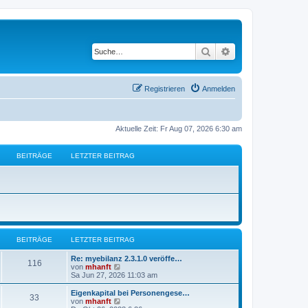
Suche
Erweiterte Suche
Registrieren
Anmelden
Aktuelle Zeit: Fr Aug 07, 2026 6:30 am
BEITRÄGE
LETZTER BEITRAG
BEITRÄGE
LETZTER BEITRAG
Re: myebilanz 2.3.1.0 veröffe…
116
N
von
mhanft
e
Sa Jun 27, 2026 11:03 am
u
e
Eigenkapital bei Personengese…
33
s
N
von
mhanft
t