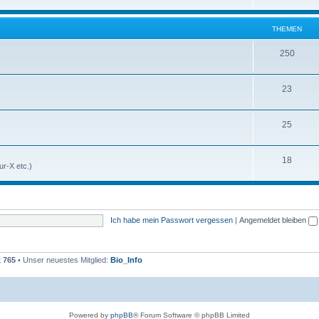
THEMEN
250
23
25
18
r-X etc.)
Ich habe mein Passwort vergessen
|
Angemeldet bleiben
t
765
• Unser neuestes Mitglied:
Bio_Info
Powered by
phpBB
® Forum Software © phpBB Limited