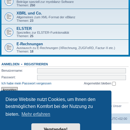
Beiträge speziell zur myebilanz-Software
Themen:
250
XBRL und Co.
Allgemeines zum XML-Format der eBilanz
Themen:
23
ELSTER
Spezielles zur ELSTER-Funktionalität
Themen:
25
E-Rechnungen
Austausch zu E-Rechnungen (XRechnung, ZUGFeRD, Factur-X etc.)
Themen:
18
ANMELDEN
•
REGISTRIEREN
Benutzername:
Passwort:
Ich habe mein Passwort vergessen
Angemeldet bleiben
Diese Website nutzt Cookies, um Ihnen den
STATISTIK
bestmöglichen Komfort bei der Nutzung zu
Beiträge insgesamt
1558
• Themen insgesamt
432
• Mitglieder insgesamt
765
• Unser
neuestes Mitglied:
Bio_Info
bieten.
Mehr erfahren
Foren-Übersicht
Alle Cookies löschen
Alle Zeiten sind
UTC+02:00
Verstanden!
Powered by
phpBB
® Forum Software © phpBB Limited