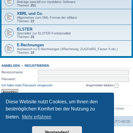
Beiträge speziell zur myebilanz-Software
Themen:
251
XBRL und Co.
Allgemeines zum XML-Format der eBilanz
Themen:
23
ELSTER
Spezielles zur ELSTER-Funktionalität
Themen:
25
E-Rechnungen
Austausch zu E-Rechnungen (XRechnung, ZUGFeRD, Factur-X etc.)
Themen:
18
ANMELDEN
•
REGISTRIEREN
Benutzername:
Passwort:
Ich habe mein Passwort vergessen
Angemeldet bleiben
Diese Website nutzt Cookies, um Ihnen den
STATISTIK
bestmöglichen Komfort bei der Nutzung zu
Beiträge insgesamt
1560
• Themen insgesamt
433
• Mitglieder insgesamt
766
• Unser
neuestes Mitglied:
swellerchen
bieten.
Mehr erfahren
Foren-Übersicht
Alle Cookies löschen
Alle Zeiten sind
UTC+02:00
Verstanden!
Powered by
phpBB
® Forum Software © phpBB Limited