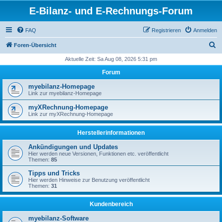
E-Bilanz- und E-Rechnungs-Forum
FAQ
Registrieren
Anmelden
S
Foren-Übersicht
u
Aktuelle Zeit: Sa Aug 08, 2026 5:31 pm
c
Forum
h
myebilanz-Homepage
e
Link zur myebilanz-Homepage
myXRechnung-Homepage
Link zur myXRechnung-Homepage
Herstellerinformationen
Ankündigungen und Updates
Hier werden neue Versionen, Funktionen etc. veröffentlicht
Themen:
85
Tipps und Tricks
Hier werden Hinweise zur Benutzung veröffentlicht
Themen:
31
Kundenbereich
myebilanz-Software