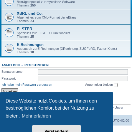
Beiträge speziell zur myebilanz-Software
Themen:
250
XBRL und Co.
Allgemeines zum XML-Format der eBilanz
Themen:
23
ELSTER
Spezielles zur ELSTER-Funktionalität
Themen:
25
E-Rechnungen
Austausch zu E-Rechnungen (XRechnung, ZUGFeRD, Factur-X etc.)
Themen:
18
ANMELDEN
•
REGISTRIEREN
Benutzername:
Passwort:
Ich habe mein Passwort vergessen
Angemeldet bleiben
Diese Website nutzt Cookies, um Ihnen den
STATISTIK
bestmöglichen Komfort bei der Nutzung zu
Beiträge insgesamt
1558
• Themen insgesamt
432
• Mitglieder insgesamt
765
• Unser
neuestes Mitglied:
Bio_Info
bieten.
Mehr erfahren
Foren-Übersicht
Alle Cookies löschen
Alle Zeiten sind
UTC+02:00
Verstanden!
Powered by
phpBB
® Forum Software © phpBB Limited