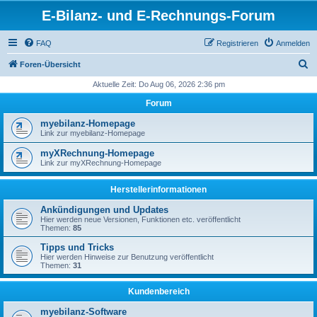
E-Bilanz- und E-Rechnungs-Forum
FAQ
Registrieren
Anmelden
S
Foren-Übersicht
u
Aktuelle Zeit: Do Aug 06, 2026 2:36 pm
c
Forum
h
myebilanz-Homepage
e
Link zur myebilanz-Homepage
myXRechnung-Homepage
Link zur myXRechnung-Homepage
Herstellerinformationen
Ankündigungen und Updates
Hier werden neue Versionen, Funktionen etc. veröffentlicht
Themen:
85
Tipps und Tricks
Hier werden Hinweise zur Benutzung veröffentlicht
Themen:
31
Kundenbereich
myebilanz-Software