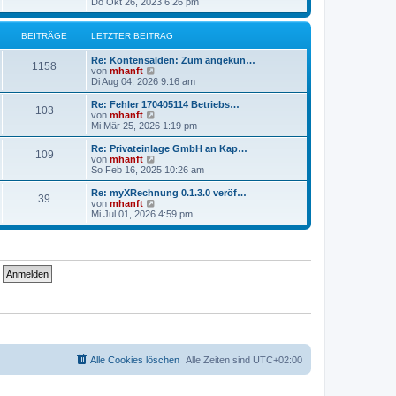
e
Do Okt 26, 2023 6:26 pm
e
u
r
e
B
s
BEITRÄGE
LETZTER BEITRAG
e
t
i
e
Re: Kontensalden: Zum angekün…
t
r
1158
N
von
mhanft
r
B
e
Di Aug 04, 2026 9:16 am
a
e
u
g
i
e
Re: Fehler 170405114 Betriebs…
t
103
s
N
von
mhanft
r
t
e
Mi Mär 25, 2026 1:19 pm
a
e
u
g
r
e
Re: Privateinlage GmbH an Kap…
109
B
s
N
von
mhanft
e
t
e
So Feb 16, 2025 10:26 am
i
e
u
t
r
e
Re: myXRechnung 0.1.3.0 veröf…
r
39
B
s
N
von
mhanft
a
e
t
e
Mi Jul 01, 2026 4:59 pm
g
i
e
u
t
r
e
r
B
s
a
e
t
g
i
e
t
r
r
B
a
e
g
i
t
r
a
g
Alle Cookies löschen
Alle Zeiten sind
UTC+02:00