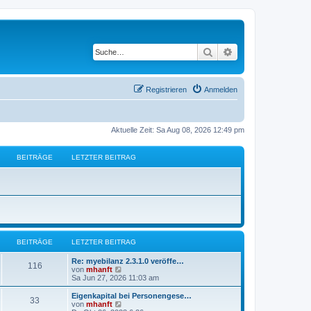
Suche
Erweiterte Suche
Registrieren
Anmelden
Aktuelle Zeit: Sa Aug 08, 2026 12:49 pm
BEITRÄGE
LETZTER BEITRAG
BEITRÄGE
LETZTER BEITRAG
Re: myebilanz 2.3.1.0 veröffe…
116
N
von
mhanft
e
Sa Jun 27, 2026 11:03 am
u
e
Eigenkapital bei Personengese…
33
s
N
von
mhanft
t