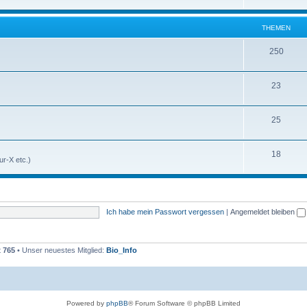
THEMEN
250
23
25
18
r-X etc.)
Ich habe mein Passwort vergessen
|
Angemeldet bleiben
t
765
• Unser neuestes Mitglied:
Bio_Info
Powered by
phpBB
® Forum Software © phpBB Limited