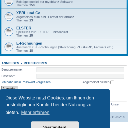
Beiträge speziell zur myebilanz-Software
Themen:
250
XBRL und Co.
Allgemeines zum XML-Format der eBilanz
Themen:
23
ELSTER
Spezielles zur ELSTER-Funktionalität
Themen:
25
E-Rechnungen
Austausch zu E-Rechnungen (XRechnung, ZUGFeRD, Factur-X etc.)
Themen:
18
ANMELDEN
•
REGISTRIEREN
Benutzername:
Passwort:
Ich habe mein Passwort vergessen
Angemeldet bleiben
Diese Website nutzt Cookies, um Ihnen den
STATISTIK
bestmöglichen Komfort bei der Nutzung zu
Beiträge insgesamt
1558
• Themen insgesamt
432
• Mitglieder insgesamt
765
• Unser
neuestes Mitglied:
Bio_Info
bieten.
Mehr erfahren
Foren-Übersicht
Alle Cookies löschen
Alle Zeiten sind
UTC+02:00
Verstanden!
Powered by
phpBB
® Forum Software © phpBB Limited