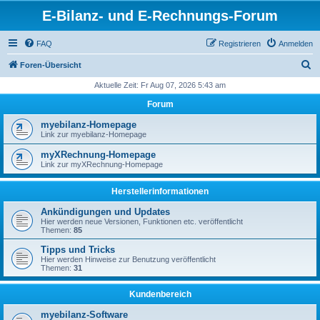
E-Bilanz- und E-Rechnungs-Forum
FAQ
Registrieren
Anmelden
S
Foren-Übersicht
u
Aktuelle Zeit: Fr Aug 07, 2026 5:43 am
c
Forum
h
myebilanz-Homepage
e
Link zur myebilanz-Homepage
myXRechnung-Homepage
Link zur myXRechnung-Homepage
Herstellerinformationen
Ankündigungen und Updates
Hier werden neue Versionen, Funktionen etc. veröffentlicht
Themen:
85
Tipps und Tricks
Hier werden Hinweise zur Benutzung veröffentlicht
Themen:
31
Kundenbereich
myebilanz-Software