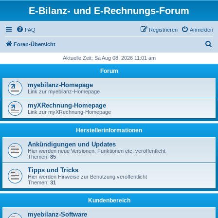
E-Bilanz- und E-Rechnungs-Forum
FAQ
Registrieren
Anmelden
S
Foren-Übersicht
u
Aktuelle Zeit: Sa Aug 08, 2026 11:01 am
c
Forum
h
myebilanz-Homepage
e
Link zur myebilanz-Homepage
myXRechnung-Homepage
Link zur myXRechnung-Homepage
Herstellerinformationen
Ankündigungen und Updates
Hier werden neue Versionen, Funktionen etc. veröffentlicht
Themen:
85
Tipps und Tricks
Hier werden Hinweise zur Benutzung veröffentlicht
Themen:
31
Kundenbereich
myebilanz-Software