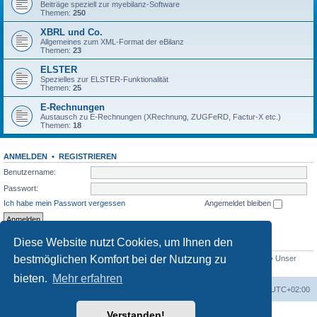
Beiträge speziell zur myebilanz-Software
Themen:
250
XBRL und Co.
Allgemeines zum XML-Format der eBilanz
Themen:
23
ELSTER
Spezielles zur ELSTER-Funktionalität
Themen:
25
E-Rechnungen
Austausch zu E-Rechnungen (XRechnung, ZUGFeRD, Factur-X etc.)
Themen:
18
ANMELDEN
•
REGISTRIEREN
Benutzername:
Passwort:
Ich habe mein Passwort vergessen
Angemeldet bleiben
Diese Website nutzt Cookies, um Ihnen den
STATISTIK
bestmöglichen Komfort bei der Nutzung zu
Beiträge insgesamt
1558
• Themen insgesamt
432
• Mitglieder insgesamt
765
• Unser
neuestes Mitglied:
Bio_Info
bieten.
Mehr erfahren
Foren-Übersicht
Alle Cookies löschen
Alle Zeiten sind
UTC+02:00
Verstanden!
Powered by
phpBB
® Forum Software © phpBB Limited