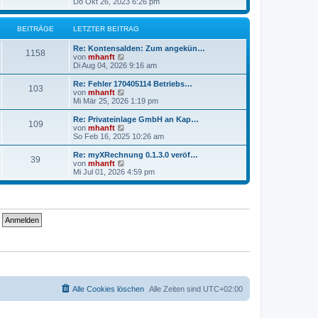
e
Do Okt 26, 2023 6:26 pm
e
u
r
e
B
s
BEITRÄGE
LETZTER BEITRAG
e
t
i
e
Re: Kontensalden: Zum angekün…
t
r
1158
N
von
mhanft
r
B
e
Di Aug 04, 2026 9:16 am
a
e
u
g
i
e
Re: Fehler 170405114 Betriebs…
t
103
s
N
von
mhanft
r
t
e
Mi Mär 25, 2026 1:19 pm
a
e
u
g
r
e
Re: Privateinlage GmbH an Kap…
109
B
s
N
von
mhanft
e
t
e
So Feb 16, 2025 10:26 am
i
e
u
t
r
e
Re: myXRechnung 0.1.3.0 veröf…
r
39
B
s
N
von
mhanft
a
e
t
e
Mi Jul 01, 2026 4:59 pm
g
i
e
u
t
r
e
r
B
s
a
e
t
g
i
e
t
r
r
B
a
e
g
i
t
r
a
g
Alle Cookies löschen
Alle Zeiten sind
UTC+02:00