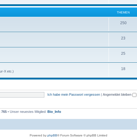
THEMEN
250
23
25
18
r-X etc.)
Ich habe mein Passwort vergessen
|
Angemeldet bleiben
t
765
• Unser neuestes Mitglied:
Bio_Info
Powered by
phpBB
® Forum Software © phpBB Limited