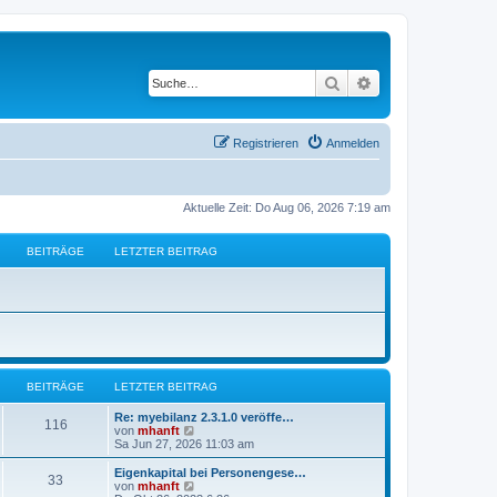
Suche
Erweiterte Suche
Registrieren
Anmelden
Aktuelle Zeit: Do Aug 06, 2026 7:19 am
BEITRÄGE
LETZTER BEITRAG
BEITRÄGE
LETZTER BEITRAG
Re: myebilanz 2.3.1.0 veröffe…
116
N
von
mhanft
e
Sa Jun 27, 2026 11:03 am
u
e
Eigenkapital bei Personengese…
33
s
N
von
mhanft
t