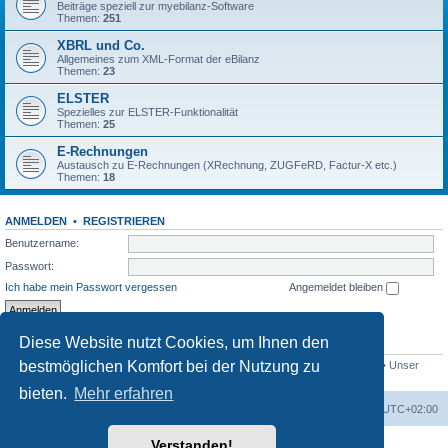
Beiträge speziell zur myebilanz-Software
Themen:
251
XBRL und Co.
Allgemeines zum XML-Format der eBilanz
Themen:
23
ELSTER
Spezielles zur ELSTER-Funktionalität
Themen:
25
E-Rechnungen
Austausch zu E-Rechnungen (XRechnung, ZUGFeRD, Factur-X etc.)
Themen:
18
ANMELDEN
•
REGISTRIEREN
Benutzername:
Passwort:
Ich habe mein Passwort vergessen
Angemeldet bleiben
Diese Website nutzt Cookies, um Ihnen den
STATISTIK
bestmöglichen Komfort bei der Nutzung zu
Beiträge insgesamt
1560
• Themen insgesamt
433
• Mitglieder insgesamt
766
• Unser
neuestes Mitglied:
swellerchen
bieten.
Mehr erfahren
Foren-Übersicht
Alle Cookies löschen
Alle Zeiten sind
UTC+02:00
Verstanden!
Powered by
phpBB
® Forum Software © phpBB Limited