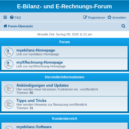
E-Bilanz- und E-Rechnungs-Forum
FAQ
Registrieren
Anmelden
S
Foren-Übersicht
u
Aktuelle Zeit: Sa Aug 08, 2026 11:21 pm
c
Forum
h
myebilanz-Homepage
e
Link zur myebilanz-Homepage
myXRechnung-Homepage
Link zur myXRechnung-Homepage
Herstellerinformationen
Ankündigungen und Updates
Hier werden neue Versionen, Funktionen etc. veröffentlicht
Themen:
85
Tipps und Tricks
Hier werden Hinweise zur Benutzung veröffentlicht
Themen:
31
Kundenbereich
myebilanz-Software