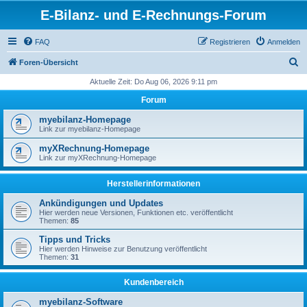
E-Bilanz- und E-Rechnungs-Forum
FAQ
Registrieren
Anmelden
S
Foren-Übersicht
u
Aktuelle Zeit: Do Aug 06, 2026 9:11 pm
c
Forum
h
myebilanz-Homepage
e
Link zur myebilanz-Homepage
myXRechnung-Homepage
Link zur myXRechnung-Homepage
Herstellerinformationen
Ankündigungen und Updates
Hier werden neue Versionen, Funktionen etc. veröffentlicht
Themen:
85
Tipps und Tricks
Hier werden Hinweise zur Benutzung veröffentlicht
Themen:
31
Kundenbereich
myebilanz-Software