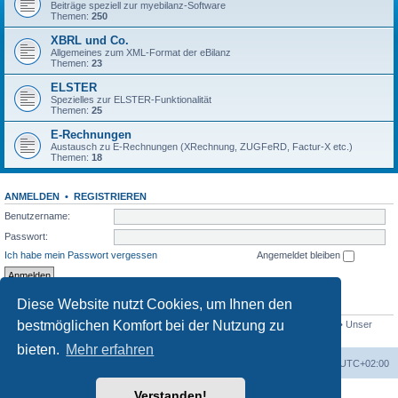
Beiträge speziell zur myebilanz-Software
Themen:
250
XBRL und Co.
Allgemeines zum XML-Format der eBilanz
Themen:
23
ELSTER
Spezielles zur ELSTER-Funktionalität
Themen:
25
E-Rechnungen
Austausch zu E-Rechnungen (XRechnung, ZUGFeRD, Factur-X etc.)
Themen:
18
ANMELDEN
•
REGISTRIEREN
Benutzername:
Passwort:
Ich habe mein Passwort vergessen
Angemeldet bleiben
Diese Website nutzt Cookies, um Ihnen den
STATISTIK
bestmöglichen Komfort bei der Nutzung zu
Beiträge insgesamt
1558
• Themen insgesamt
432
• Mitglieder insgesamt
765
• Unser
neuestes Mitglied:
Bio_Info
bieten.
Mehr erfahren
Foren-Übersicht
Alle Cookies löschen
Alle Zeiten sind
UTC+02:00
Verstanden!
Powered by
phpBB
® Forum Software © phpBB Limited