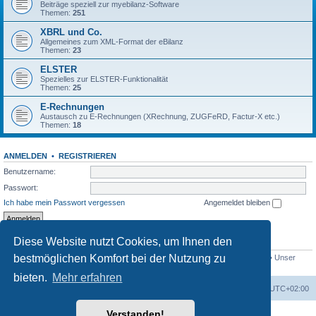
Beiträge speziell zur myebilanz-Software
Themen:
251
XBRL und Co.
Allgemeines zum XML-Format der eBilanz
Themen:
23
ELSTER
Spezielles zur ELSTER-Funktionalität
Themen:
25
E-Rechnungen
Austausch zu E-Rechnungen (XRechnung, ZUGFeRD, Factur-X etc.)
Themen:
18
ANMELDEN
•
REGISTRIEREN
Benutzername:
Passwort:
Ich habe mein Passwort vergessen
Angemeldet bleiben
Diese Website nutzt Cookies, um Ihnen den
STATISTIK
bestmöglichen Komfort bei der Nutzung zu
Beiträge insgesamt
1561
• Themen insgesamt
433
• Mitglieder insgesamt
766
• Unser
neuestes Mitglied:
swellerchen
bieten.
Mehr erfahren
Foren-Übersicht
Alle Cookies löschen
Alle Zeiten sind
UTC+02:00
Verstanden!
Powered by
phpBB
® Forum Software © phpBB Limited