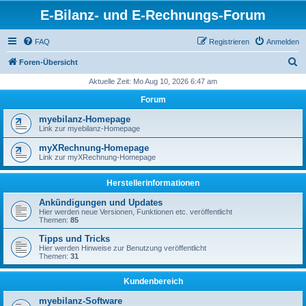
E-Bilanz- und E-Rechnungs-Forum
FAQ
Registrieren
Anmelden
S
Foren-Übersicht
u
Aktuelle Zeit: Mo Aug 10, 2026 6:47 am
c
Forum
h
myebilanz-Homepage
e
Link zur myebilanz-Homepage
myXRechnung-Homepage
Link zur myXRechnung-Homepage
Herstellerinformationen
Ankündigungen und Updates
Hier werden neue Versionen, Funktionen etc. veröffentlicht
Themen:
85
Tipps und Tricks
Hier werden Hinweise zur Benutzung veröffentlicht
Themen:
31
Kundenbereich
myebilanz-Software