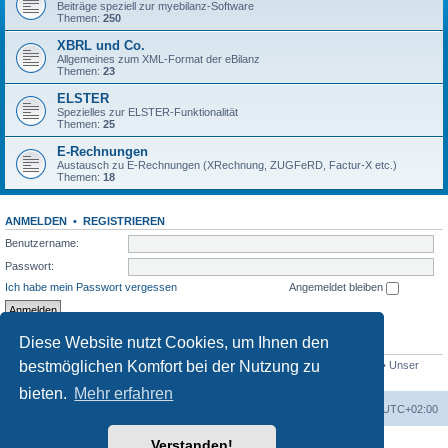
Beiträge speziell zur myebilanz-Software
Themen:
250
XBRL und Co.
Allgemeines zum XML-Format der eBilanz
Themen:
23
ELSTER
Spezielles zur ELSTER-Funktionalität
Themen:
25
E-Rechnungen
Austausch zu E-Rechnungen (XRechnung, ZUGFeRD, Factur-X etc.)
Themen:
18
ANMELDEN
•
REGISTRIEREN
Benutzername:
Passwort:
Ich habe mein Passwort vergessen
Angemeldet bleiben
Diese Website nutzt Cookies, um Ihnen den
STATISTIK
bestmöglichen Komfort bei der Nutzung zu
Beiträge insgesamt
1558
• Themen insgesamt
432
• Mitglieder insgesamt
765
• Unser
neuestes Mitglied:
Bio_Info
bieten.
Mehr erfahren
Foren-Übersicht
Alle Cookies löschen
Alle Zeiten sind
UTC+02:00
Verstanden!
Powered by
phpBB
® Forum Software © phpBB Limited