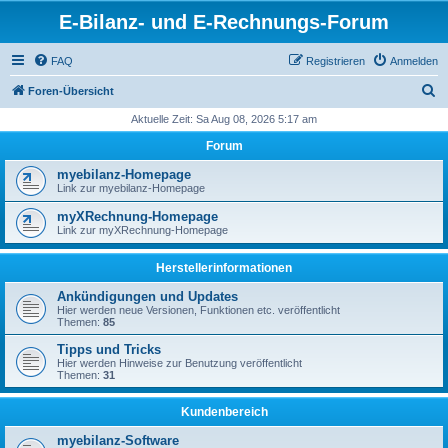
E-Bilanz- und E-Rechnungs-Forum
FAQ
Registrieren
Anmelden
S
Foren-Übersicht
u
Aktuelle Zeit: Sa Aug 08, 2026 5:17 am
c
Forum
h
myebilanz-Homepage
e
Link zur myebilanz-Homepage
myXRechnung-Homepage
Link zur myXRechnung-Homepage
Herstellerinformationen
Ankündigungen und Updates
Hier werden neue Versionen, Funktionen etc. veröffentlicht
Themen:
85
Tipps und Tricks
Hier werden Hinweise zur Benutzung veröffentlicht
Themen:
31
Kundenbereich
myebilanz-Software