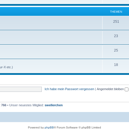
THEMEN
251
23
25
18
r-X etc.)
Ich habe mein Passwort vergessen
|
Angemeldet bleiben
t
766
• Unser neuestes Mitglied:
swellerchen
Powered by
phpBB
® Forum Software © phpBB Limited