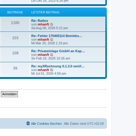
e
Do Okt 26, 2023 6:26 pm
e
u
r
e
B
s
BEITRÄGE
LETZTER BEITRAG
e
t
i
e
Re: Ratlos
t
r
1160
N
von
mhanft
r
B
e
Sa Aug 08, 2026 5:12 pm
a
e
u
g
i
e
Re: Fehler 170405114 Betriebs…
t
103
s
N
von
mhanft
r
t
e
Mi Mär 25, 2026 1:19 pm
a
e
u
g
r
e
Re: Privateinlage GmbH an Kap…
109
B
s
N
von
mhanft
e
t
e
So Feb 16, 2025 10:26 am
i
e
u
t
r
e
Re: myXRechnung 0.1.3.0 veröf…
r
39
B
s
N
von
mhanft
a
e
t
e
Mi Jul 01, 2026 4:59 pm
g
i
e
u
t
r
e
r
B
s
a
e
t
g
i
e
t
r
r
B
a
e
g
i
t
r
a
g
Alle Cookies löschen
Alle Zeiten sind
UTC+02:00