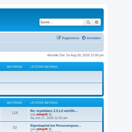
Suche
Erweiterte Suche
Registrieren
Anmelden
Aktuelle Zeit: So Aug 09, 2026 12:06 pm
BEITRÄGE
LETZTER BEITRAG
BEITRÄGE
LETZTER BEITRAG
Re: myebilanz 2.3.1.0 veröffe…
116
N
von
mhanft
e
Sa Jun 27, 2026 11:03 am
u
e
Eigenkapital bei Personengese…
33
s
N
von
mhanft
t