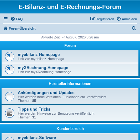
E-Bilanz- und E-Rechnungs-Forum
FAQ
Registrieren
Anmelden
S
Foren-Übersicht
u
Aktuelle Zeit: Fr Aug 07, 2026 3:26 am
c
Forum
h
myebilanz-Homepage
e
Link zur myebilanz-Homepage
myXRechnung-Homepage
Link zur myXRechnung-Homepage
Herstellerinformationen
Ankündigungen und Updates
Hier werden neue Versionen, Funktionen etc. veröffentlicht
Themen:
85
Tipps und Tricks
Hier werden Hinweise zur Benutzung veröffentlicht
Themen:
31
Kundenbereich
myebilanz-Software