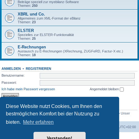
Beiträge speziell zur myebilanz-Software
Themen:
250
XBRL und Co.
Allgemeines zum XML-Format der eBilanz
Themen:
23
ELSTER
Spezielles zur ELSTER-Funktionalität
Themen:
25
E-Rechnungen
Austausch zu E-Rechnungen (XRechnung, ZUGFeRD, Factur-X etc.)
Themen:
18
ANMELDEN
•
REGISTRIEREN
Benutzername:
Passwort:
Ich habe mein Passwort vergessen
Angemeldet bleiben
Diese Website nutzt Cookies, um Ihnen den
STATISTIK
bestmöglichen Komfort bei der Nutzung zu
Beiträge insgesamt
1558
• Themen insgesamt
432
• Mitglieder insgesamt
765
• Unser
neuestes Mitglied:
Bio_Info
bieten.
Mehr erfahren
Foren-Übersicht
Alle Cookies löschen
Alle Zeiten sind
UTC+02:00
Verstanden!
Powered by
phpBB
® Forum Software © phpBB Limited