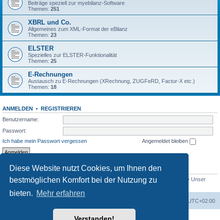
Beiträge speziell zur myebilanz-Software
Themen:
251
XBRL und Co.
Allgemeines zum XML-Format der eBilanz
Themen:
23
ELSTER
Spezielles zur ELSTER-Funktionalität
Themen:
25
E-Rechnungen
Austausch zu E-Rechnungen (XRechnung, ZUGFeRD, Factur-X etc.)
Themen:
18
ANMELDEN
•
REGISTRIEREN
Benutzername:
Passwort:
Ich habe mein Passwort vergessen
Angemeldet bleiben
Diese Website nutzt Cookies, um Ihnen den
STATISTIK
bestmöglichen Komfort bei der Nutzung zu
Beiträge insgesamt
1560
• Themen insgesamt
433
• Mitglieder insgesamt
766
• Unser
neuestes Mitglied:
swellerchen
bieten.
Mehr erfahren
Foren-Übersicht
Alle Cookies löschen
Alle Zeiten sind
UTC+02:00
Verstanden!
Powered by
phpBB
® Forum Software © phpBB Limited