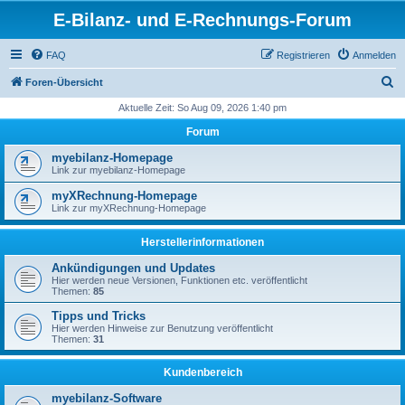
E-Bilanz- und E-Rechnungs-Forum
FAQ
Registrieren
Anmelden
S
Foren-Übersicht
u
Aktuelle Zeit: So Aug 09, 2026 1:40 pm
c
Forum
h
myebilanz-Homepage
e
Link zur myebilanz-Homepage
myXRechnung-Homepage
Link zur myXRechnung-Homepage
Herstellerinformationen
Ankündigungen und Updates
Hier werden neue Versionen, Funktionen etc. veröffentlicht
Themen:
85
Tipps und Tricks
Hier werden Hinweise zur Benutzung veröffentlicht
Themen:
31
Kundenbereich
myebilanz-Software