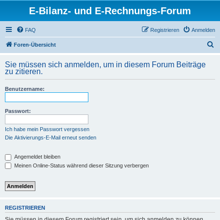
E-Bilanz- und E-Rechnungs-Forum
FAQ
Registrieren
Anmelden
S
Foren-Übersicht
u
Sie müssen sich anmelden, um in diesem Forum Beiträge
c
zu zitieren.
h
Benutzername:
e
Passwort:
Ich habe mein Passwort vergessen
Die Aktivierungs-E-Mail erneut senden
Angemeldet bleiben
Meinen Online-Status während dieser Sitzung verbergen
REGISTRIEREN
Sie müssen in diesem Forum registriert sein, um sich anmelden zu können.