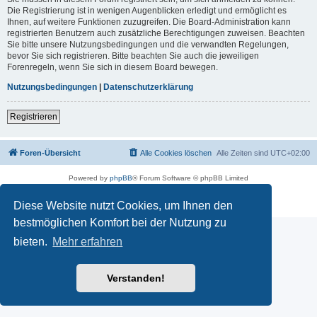
Die Registrierung ist in wenigen Augenblicken erledigt und ermöglicht es
Ihnen, auf weitere Funktionen zuzugreifen. Die Board-Administration kann
registrierten Benutzern auch zusätzliche Berechtigungen zuweisen. Beachten
Sie bitte unsere Nutzungsbedingungen und die verwandten Regelungen,
bevor Sie sich registrieren. Bitte beachten Sie auch die jeweiligen
Forenregeln, wenn Sie sich in diesem Board bewegen.
Nutzungsbedingungen
|
Datenschutzerklärung
Registrieren
Foren-Übersicht
Alle Cookies löschen
Alle Zeiten sind
UTC+02:00
Powered by
phpBB
® Forum Software © phpBB Limited
Deutsche Übersetzung durch
phpBB.de
Datenschutz
|
Nutzungsbedingungen
Diese Website nutzt Cookies, um Ihnen den
bestmöglichen Komfort bei der Nutzung zu
bieten.
Mehr erfahren
Verstanden!