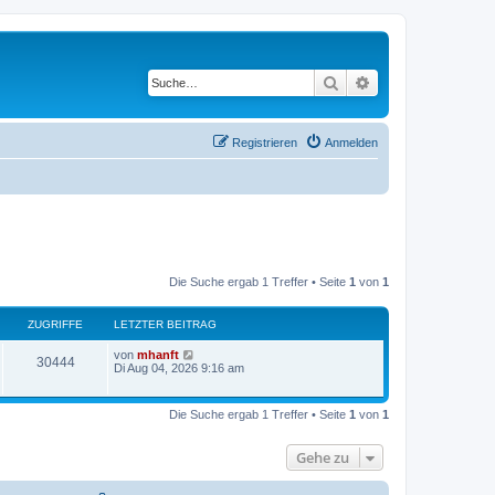
Suche
Erweiterte Suche
Registrieren
Anmelden
Die Suche ergab 1 Treffer • Seite
1
von
1
ZUGRIFFE
LETZTER BEITRAG
von
mhanft
30444
Di Aug 04, 2026 9:16 am
Die Suche ergab 1 Treffer • Seite
1
von
1
Gehe zu