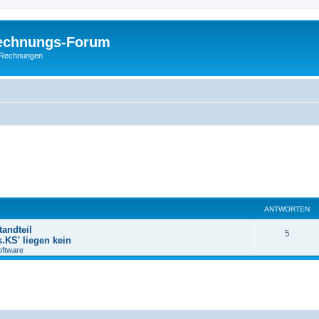
Rechnungs-Forum
E-Rechnungen
ANTWORTEN
andteil
5
.KS' liegen kein
oftware