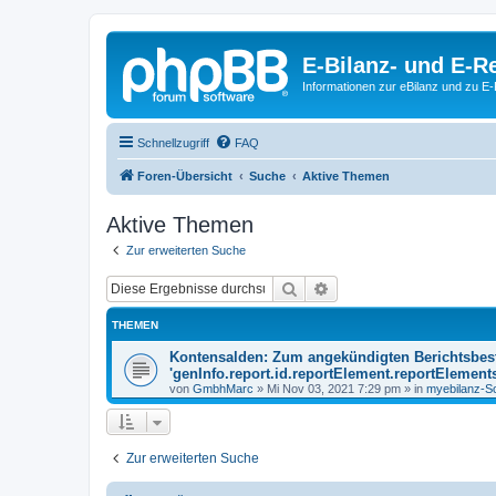
E-Bilanz- und E-
Informationen zur eBilanz und zu 
Schnellzugriff
FAQ
Foren-Übersicht
Suche
Aktive Themen
Aktive Themen
Zur erweiterten Suche
Suche
Erweiterte Suche
THEMEN
Kontensalden: Zum angekündigten Berichtsbest
'genInfo.report.id.reportElement.reportElements
von
GmbhMarc
»
Mi Nov 03, 2021 7:29 pm
» in
myebilanz-S
Zur erweiterten Suche