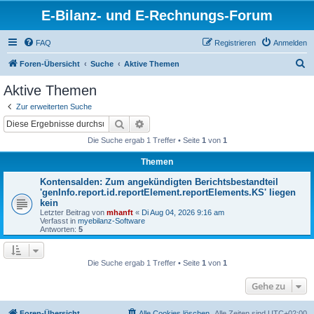
E-Bilanz- und E-Rechnungs-Forum
FAQ
Registrieren
Anmelden
S
Foren-Übersicht
Suche
Aktive Themen
u
Aktive Themen
c
Zur erweiterten Suche
h
Suche
Erweiterte Suche
e
Die Suche ergab 1 Treffer • Seite
1
von
1
Themen
Kontensalden: Zum angekündigten Berichtsbestandteil
'genInfo.report.id.reportElement.reportElements.KS' liegen
kein
Letzter Beitrag von
mhanft
«
Di Aug 04, 2026 9:16 am
Verfasst in
myebilanz-Software
Antworten:
5
Die Suche ergab 1 Treffer • Seite
1
von
1
Gehe zu
Foren-Übersicht
Alle Cookies löschen
Alle Zeiten sind
UTC+02:00