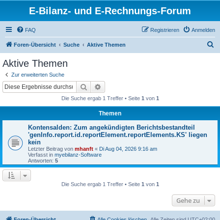
E-Bilanz- und E-Rechnungs-Forum
FAQ
Registrieren
Anmelden
S
Foren-Übersicht
Suche
Aktive Themen
u
Aktive Themen
c
Zur erweiterten Suche
h
Suche
Erweiterte Suche
e
Die Suche ergab 1 Treffer • Seite
1
von
1
Themen
Kontensalden: Zum angekündigten Berichtsbestandteil
'genInfo.report.id.reportElement.reportElements.KS' liegen
kein
Letzter Beitrag von
mhanft
«
Di Aug 04, 2026 9:16 am
Verfasst in
myebilanz-Software
Antworten:
5
Die Suche ergab 1 Treffer • Seite
1
von
1
Gehe zu
Foren-Übersicht
Alle Cookies löschen
Alle Zeiten sind
UTC+02:00