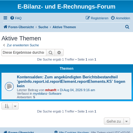
E-Bilanz- und E-Rechnungs-Forum
FAQ
Registrieren
Anmelden
S
Foren-Übersicht
Suche
Aktive Themen
u
Aktive Themen
c
Zur erweiterten Suche
h
Suche
Erweiterte Suche
e
Die Suche ergab 1 Treffer • Seite
1
von
1
Themen
Kontensalden: Zum angekündigten Berichtsbestandteil
'genInfo.report.id.reportElement.reportElements.KS' liegen
kein
Letzter Beitrag von
mhanft
«
Di Aug 04, 2026 9:16 am
Verfasst in
myebilanz-Software
Antworten:
5
Die Suche ergab 1 Treffer • Seite
1
von
1
Gehe zu
Foren-Übersicht
Alle Cookies löschen
Alle Zeiten sind
UTC+02:00