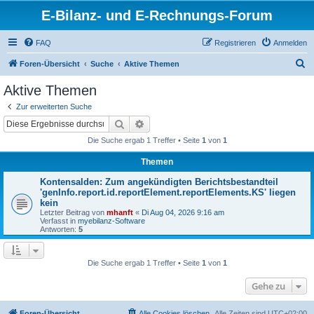
E-Bilanz- und E-Rechnungs-Forum
FAQ
Registrieren
Anmelden
S
Foren-Übersicht
Suche
Aktive Themen
u
Aktive Themen
c
Zur erweiterten Suche
h
Suche
Erweiterte Suche
e
Die Suche ergab 1 Treffer • Seite
1
von
1
Themen
Kontensalden: Zum angekündigten Berichtsbestandteil
'genInfo.report.id.reportElement.reportElements.KS' liegen
kein
Letzter Beitrag von
mhanft
«
Di Aug 04, 2026 9:16 am
Verfasst in
myebilanz-Software
Antworten:
5
Die Suche ergab 1 Treffer • Seite
1
von
1
Gehe zu
Foren-Übersicht
Alle Cookies löschen
Alle Zeiten sind
UTC+02:00