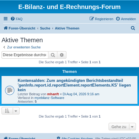
E-Bilanz- und E-Rechnungs-Forum
FAQ
Registrieren
Anmelden
S
Foren-Übersicht
Suche
Aktive Themen
u
Aktive Themen
c
Zur erweiterten Suche
h
Suche
Erweiterte Suche
e
Die Suche ergab 1 Treffer • Seite
1
von
1
Themen
Kontensalden: Zum angekündigten Berichtsbestandteil
'genInfo.report.id.reportElement.reportElements.KS' liegen
kein
Letzter Beitrag von
mhanft
«
Di Aug 04, 2026 9:16 am
Verfasst in
myebilanz-Software
Antworten:
5
Die Suche ergab 1 Treffer • Seite
1
von
1
Gehe zu
Foren-Übersicht
Alle Cookies löschen
Alle Zeiten sind
UTC+02:00